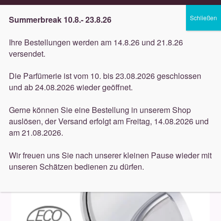
Lieferung innerhalb 3 Werktagen
Summerbreak 10.8.- 23.8.26
Zur
Zum
Menü
Ihre Bestellungen werden am 14.8.26 und 21.8.26
Navigation
Inhalt
versendet.
springen
springen
Unterm
Düfte
Die Parfümerie ist vom 10. bis 23.08.2026 geschlossen
öffnen
Start
Dekorative
Gertraud Gruber (Dekorative)
und ab 24.08.2026 wieder geöffnet.
Unterm
Gertraud Gruber Compact Powder Nr. 10 Transparent 8,5g
Pflege
öffnen
Gerne können Sie eine Bestellung in unserem Shop
auslösen, der Versand erfolgt am Freitag, 14.08.2026 und
Unterm
Dekorative
am 21.08.2026.
öffnen
Unterm
Accessoires
Wir freuen uns Sie nach unserer kleinen Pause wieder mit
öffnen
unseren Schätzen bedienen zu dürfen.
Unterm
Behandlungen
öffnen
Neuigkeiten