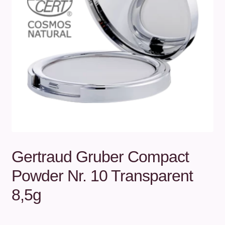
Unterm
Über uns
öffnen
Kontakt
.
.
Gertraud Gruber Compact
Powder Nr. 10 Transparent
8,5g