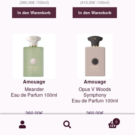
360,00
€
410,00
€
In den Warenkorb
In den Warenkorb
Amouage
Amouage
Meander
Opus V Woods
Eau de Parfum 100ml
Symphony
Eau de Parfum 100ml
360,00
€
360,00
€
360,00
€
360,00
€
0
Suchen
Suchen
In den Warenkorb
In den Warenkorb
nach: