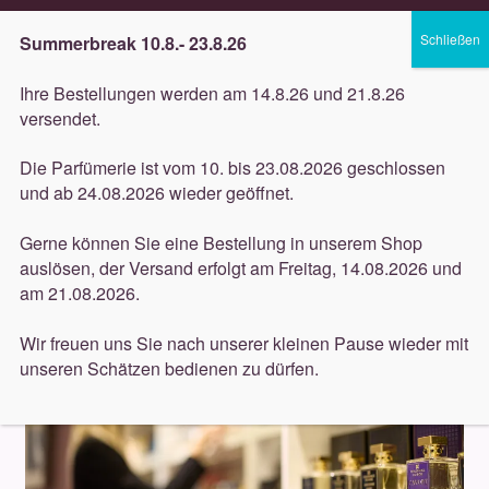
Gratis Versand ab 40€
(in DE)
Summerbreak 10.8.- 23.8.26
Zur
Zum
Menü
Ihre Bestellungen werden am 14.8.26 und 21.8.26
Navigation
Inhalt
versendet.
springen
springen
Unterm
Düfte
Die Parfümerie ist vom 10. bis 23.08.2026 geschlossen
öffnen
Start
Düfte
und ab 24.08.2026 wieder geöffnet.
Unterm
Pflege
öffnen
Gerne können Sie eine Bestellung in unserem Shop
Düfte
auslösen, der Versand erfolgt am Freitag, 14.08.2026 und
Unterm
Dekorative
am 21.08.2026.
öffnen
Unterm
Accessoires
Wir freuen uns Sie nach unserer kleinen Pause wieder mit
öffnen
unseren Schätzen bedienen zu dürfen.
Unterm
Behandlungen
öffnen
Neuigkeiten