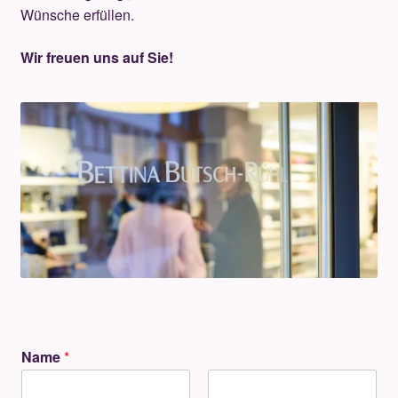
Unterm
Wünsche erfüllen.
Über uns
öffnen
Wir freuen uns auf Sie!
Kontakt
.
.
Name
*