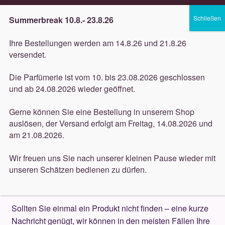
5 gratis Proben bei jeder Bestellung
Summerbreak 10.8.- 23.8.26
Zur
Zum
Menü
Ihre Bestellungen werden am 14.8.26 und 21.8.26
Navigation
Inhalt
versendet.
springen
springen
Unterm
Düfte
Die Parfümerie ist vom 10. bis 23.08.2026 geschlossen
öffnen
Start
Kontakt
und ab 24.08.2026 wieder geöffnet.
Unterm
Pflege
öffnen
Gerne können Sie eine Bestellung in unserem Shop
Kontakt
auslösen, der Versand erfolgt am Freitag, 14.08.2026 und
Unterm
Dekorative
am 21.08.2026.
öffnen
Ihr Anliegen ist uns wichtig!
Unterm
Accessoires
Wir freuen uns Sie nach unserer kleinen Pause wieder mit
öffnen
unseren Schätzen bedienen zu dürfen.
Schreiben Sie uns oder gerne beraten wir Sie
Unterm
Behandlungen
fachkundig auch am Telefon.
öffnen
Neuigkeiten
Sollten Sie einmal ein Produkt nicht finden – eine kurze
Nachricht genügt, wir können in den meisten Fällen Ihre