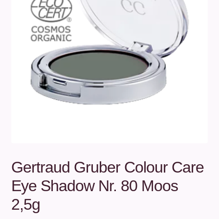
Unterm
Über uns
öffnen
Kontakt
.
.
Gertraud Gruber Colour Care
Eye Shadow Nr. 80 Moos
2,5g