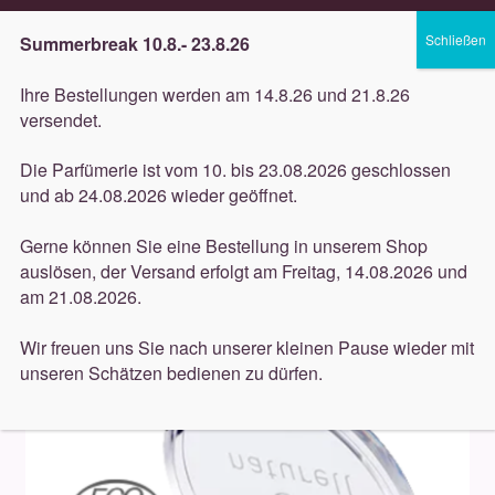
Lieferung innerhalb 3 Werktagen
Summerbreak 10.8.- 23.8.26
Zur
Zum
Menü
Ihre Bestellungen werden am 14.8.26 und 21.8.26
Navigation
Inhalt
versendet.
springen
springen
Unterm
Düfte
Die Parfümerie ist vom 10. bis 23.08.2026 geschlossen
öffnen
Start
Dekorative
Gertraud Gruber (Dekorative)
und ab 24.08.2026 wieder geöffnet.
Unterm
Gertraud Gruber Colour Care Eye Shadow Nr. 80 Moos 2,5g
Pflege
öffnen
Gerne können Sie eine Bestellung in unserem Shop
auslösen, der Versand erfolgt am Freitag, 14.08.2026 und
Unterm
Dekorative
am 21.08.2026.
öffnen
Unterm
Accessoires
Wir freuen uns Sie nach unserer kleinen Pause wieder mit
öffnen
unseren Schätzen bedienen zu dürfen.
Unterm
Behandlungen
öffnen
Neuigkeiten