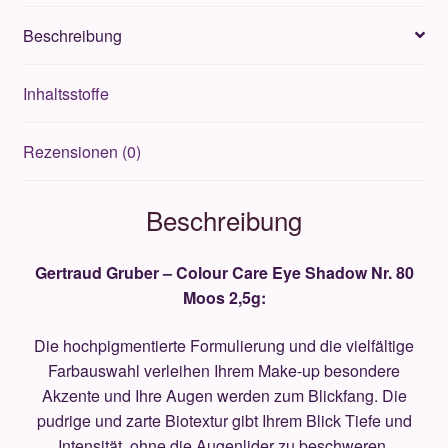
80
Beschreibung
Moos
2,5g
Inhaltsstoffe
Menge
Rezensionen (0)
Beschreibung
Gertraud Gruber – Colour Care Eye Shadow Nr. 80
Moos 2,5g:
Die hochpigmentierte Formulierung und die vielfältige
Farbauswahl verleihen Ihrem Make-up besondere
Akzente und Ihre Augen werden zum Blickfang. Die
pudrige und zarte Biotextur gibt Ihrem Blick Tiefe und
Intensität, ohne die Augenlider zu beschweren.