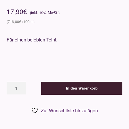
17,90
€
716,00
€
Für einen belebten Teint.
Gertraud
In den Warenkorb
Gruber
Colour
Care
Zur Wunschliste hinzufügen
Eye
Shadow
Nr.