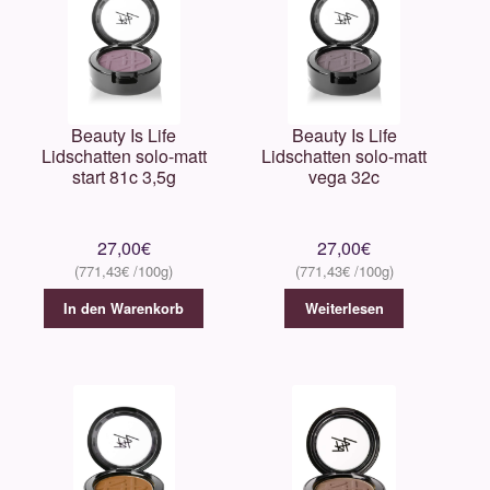
Beauty Is Life
Beauty Is Life
Lidschatten solo-matt
Lidschatten solo-matt
start 81c 3,5g
vega 32c
27,00
€
27,00
€
771,43
€
771,43
€
In den Warenkorb
Weiterlesen