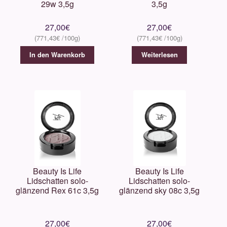
29w 3,5g
3,5g
27,00
€
27,00
€
771,43
€
771,43
€
In den Warenkorb
Weiterlesen
Beauty Is Life
Beauty Is Life
Lidschatten solo-
Lidschatten solo-
glänzend Rex 61c 3,5g
glänzend sky 08c 3,5g
27,00
€
27,00
€