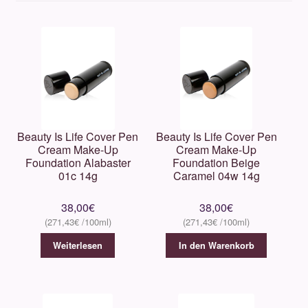
Unterm
Über uns
öffnen
Kontakt
.
.
Beauty Is Life Cover Pen
Beauty Is Life Cover Pen
Cream Make-Up
Cream Make-Up
Foundation Alabaster
Foundation Beige
01c 14g
Caramel 04w 14g
38,00
€
38,00
€
271,43
€
271,43
€
Weiterlesen
In den Warenkorb