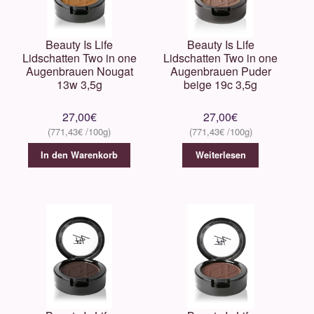
Beauty Is Life
Beauty Is Life
Lidschatten Two in one
Lidschatten Two in one
Augenbrauen Nougat
Augenbrauen Puder
13w 3,5g
beige 19c 3,5g
27,00
€
27,00
€
771,43
€
771,43
€
In den Warenkorb
Weiterlesen