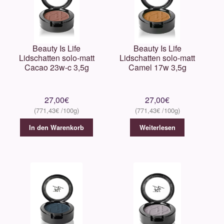
Beauty Is Life
Beauty Is Life
Lidschatten solo-matt
Lidschatten solo-matt
Cacao 23w-c 3,5g
Camel 17w 3,5g
27,00
€
27,00
€
771,43
€
771,43
€
In den Warenkorb
Weiterlesen