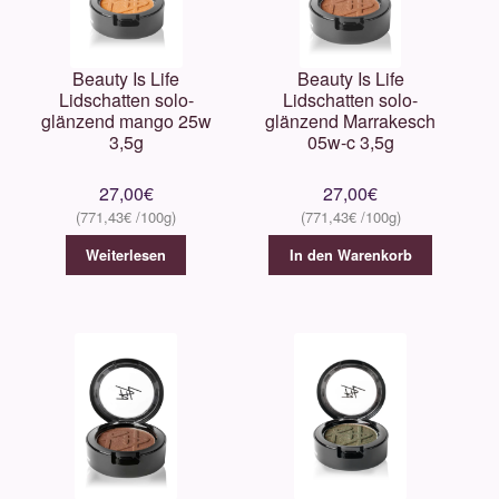
Beauty Is Life
Beauty Is Life
Lidschatten solo-
Lidschatten solo-
glänzend mango 25w
glänzend Marrakesch
3,5g
05w-c 3,5g
27,00
€
27,00
€
771,43
€
771,43
€
Weiterlesen
In den Warenkorb