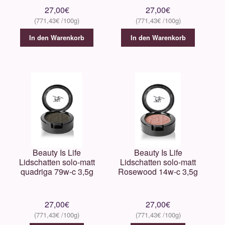
27,00
€
27,00
€
771,43
€
771,43
€
In den Warenkorb
In den Warenkorb
Beauty Is Life
Beauty Is Life
Lidschatten solo-matt
Lidschatten solo-matt
quadriga 79w-c 3,5g
Rosewood 14w-c 3,5g
27,00
€
27,00
€
771,43
€
771,43
€