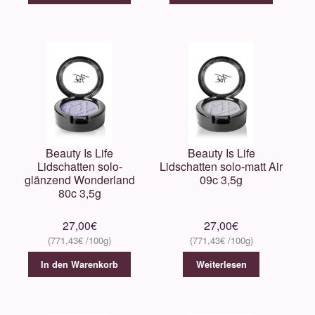
Beauty Is Life
Beauty Is Life
Lidschatten solo-
Lidschatten solo-matt Air
glänzend Wonderland
09c 3,5g
80c 3,5g
27,00
€
27,00
€
771,43
€
771,43
€
In den Warenkorb
Weiterlesen