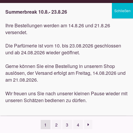
Lieferung innerhalb 3 Werktagen
Summerbreak 10.8.- 23.8.26
Zur
Zum
Menü
Ihre Bestellungen werden am 14.8.26 und 21.8.26
Navigation
Inhalt
versendet.
springen
springen
Unterm
Düfte
Die Parfümerie ist vom 10. bis 23.08.2026 geschlossen
öffnen
Start
Dekorative
und ab 24.08.2026 wieder geöffnet.
Unterm
Pflege
öffnen
Gerne können Sie eine Bestellung in unserem Shop
Dekorative
auslösen, der Versand erfolgt am Freitag, 14.08.2026 und
Unterm
Dekorative
am 21.08.2026.
öffnen
Unterm
Accessoires
Wir freuen uns Sie nach unserer kleinen Pause wieder mit
öffnen
unseren Schätzen bedienen zu dürfen.
Unterm
Behandlungen
Ergebnisse 1 – 150 von 524 werden angezeigt
öffnen
Neuigkeiten
1
2
3
4