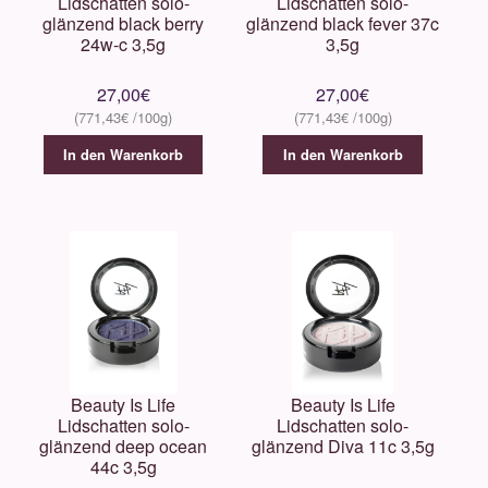
Lidschatten solo-
Lidschatten solo-
glänzend black berry
glänzend black fever 37c
24w-c 3,5g
3,5g
27,00
€
27,00
€
771,43
€
771,43
€
In den Warenkorb
In den Warenkorb
Beauty Is Life
Beauty Is Life
Lidschatten solo-
Lidschatten solo-
glänzend deep ocean
glänzend Diva 11c 3,5g
44c 3,5g