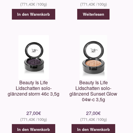
771,43
€
771,43
€
In den Warenkorb
Weiterlesen
Beauty Is Life
Beauty Is Life
Lidschatten solo-
Lidschatten solo-
glänzend storm 46c 3,5g
glänzend Sunset Glow
04w-c 3,5g
27,00
€
27,00
€
771,43
€
771,43
€
In den Warenkorb
In den Warenkorb