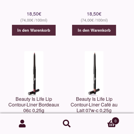
18,50
€
18,50
€
74,00
€
74,00
€
In den Warenkorb
In den Warenkorb
Beauty Is Life Lip
Beauty Is Life Lip
Contour-Liner Bordeaux
Contour-Liner Café au
06c 0,25g
Lait 07w-c 0,25g
0
Suchen
Suchen
18,50
€
18,50
€
nach: