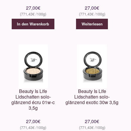
27,00
€
27,00
€
771,43
€
771,43
€
In den Warenkorb
Weiterlesen
Beauty Is Life
Beauty Is Life
Lidschatten solo-
Lidschatten solo-
glänzend écru 01w-c
glänzend exotic 30w 3,5g
3,5g
27,00
€
27,00
€
771,43
€
771,43
€