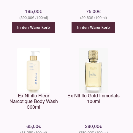
195,00
€
75,00
€
390,00
€
20,83
€
In den Warenkorb
In den Warenkorb
Ex Nihilo Fleur
Ex Nihilo Gold Immortals
Narcotique Body Wash
100ml
360ml
65,00
€
280,00
€
18,06
€
280,00
€