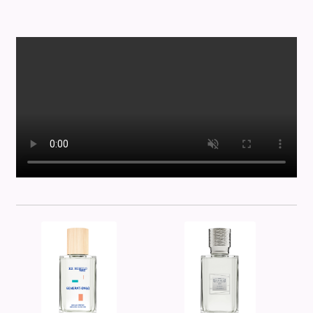
Hemcael
Histoires de Parfums
Houbigant
House of Fanatics
Initio
Jeroboam
John Varvatos
Kanchaveli
Lalique