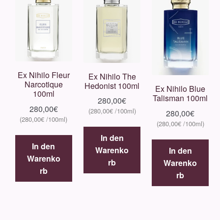
Culti
Eight & Bob
Electimuss
Ex Nihilo Fleur
Ex Nihilo The
Narcotique
Hedonist 100ml
Ex Nihilo Blue
100ml
Talisman 100ml
Escentric Molecules
280,00
€
280,00
€
280,00
€
280,00
€
280,00
€
280,00
€
Ex Nihilo
In den
In den
Warenko
In den
Fragrance Du Bois
Warenko
rb
Warenko
rb
rb
Goutal
Gritti