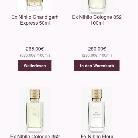
Ex Nihilo Chandigarh
Ex Nihilo Cologne 352
Express 50ml
100ml
265,00
€
280,00
€
530,00
€
280,00
€
Weiterlesen
In den Warenkorb
Ex Nihilo Cologne 352
Ex Nihilo Fleur