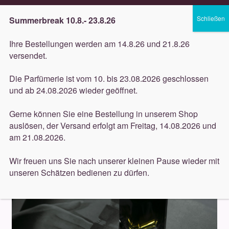
Lieferung innerhalb 3 Werktagen
Summerbreak 10.8.- 23.8.26
Zur
Zum
Menü
Ihre Bestellungen werden am 14.8.26 und 21.8.26
Navigation
Inhalt
versendet.
springen
springen
Unterm
Düfte
Die Parfümerie ist vom 10. bis 23.08.2026 geschlossen
öffnen
Start
Ex Nihilo
und ab 24.08.2026 wieder geöffnet.
Acqua dell’Elba
Gerne können Sie eine Bestellung in unserem Shop
Ex Nihilo
auslösen, der Versand erfolgt am Freitag, 14.08.2026 und
Acqua di Parma
am 21.08.2026.
Agatho
Wir freuen uns Sie nach unserer kleinen Pause wieder mit
unseren Schätzen bedienen zu dürfen.
Alyssa Ashley
Amouage