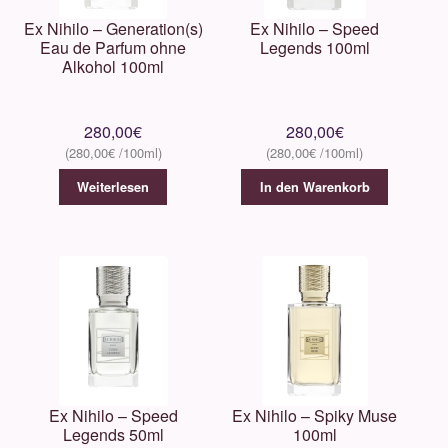
Ex Nihilo – Generation(s)
Ex Nihilo – Speed
Eau de Parfum ohne
Legends 100ml
LengLing
Alkohol 100ml
Lord Milano
280,00
€
280,00
€
280,00
€
280,00
€
Lorenzo Villoresi
Weiterlesen
In den Warenkorb
Les Eaux Primordiales
M. Micallef
Maison Crivelli
Maison Francis Kurkdjian
Ex Nihilo – Speed
Ex Nihilo – Spiky Muse
Masaki Matsushïma
Legends 50ml
100ml