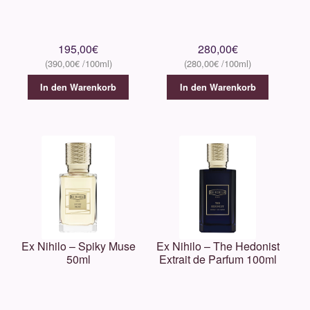
MIND GAMES
195,00
€
280,00
€
Montale
390,00
€
280,00
€
In den Warenkorb
In den Warenkorb
Moresque
Nasomatto
New Notes
Nishane
Pana Dora
Ex Nihilo – Spiky Muse
Ex Nihilo – The Hedonist
50ml
Extrait de Parfum 100ml
Olfactive Studio