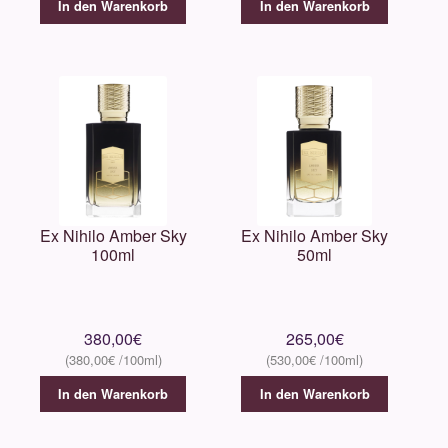
In den Warenkorb
In den Warenkorb
Sevano
Simone Andreoli
Sospiro
Thameen
Ex Nihilo Amber Sky
Ex Nihilo Amber Sky
The House of Oud
100ml
50ml
Unique’e Luxury
380,00
€
265,00
€
Tiziana Terenzi
380,00
€
530,00
€
In den Warenkorb
In den Warenkorb
Valmont