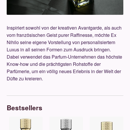
Anfas
Argos
Inspiriert sowohl von der kreativen Avantgarde, als auch
vom französischen Geist purer Raffinesse, möchte Ex
Atelier Des Ors
Nihilo seine eigene Vorstellung von personalisiertem
Luxus in all seinen Formen zum Ausdruck bringen.
Baobab
Dabei verwendet das Parfum-Unternehmen das höchste
Know-how und die prächtigsten Rohstoffe der
Boadicea the Victorious
Parfümerie, um ein völlig neues Erlebnis in der Welt der
Düfte zu kreieren.
Brecourt
Casamorati
Bestsellers
Clive Christian
Creed