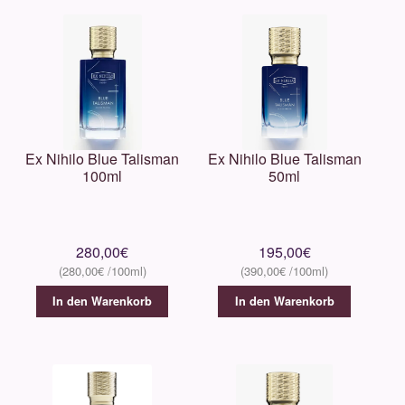
Widian
Xerjoff
Zarkoperfume
Gutscheine
Ex Nihilo Blue Talisman
Ex Nihilo Blue Talisman
100ml
50ml
Unterm
Pflege
öffnen
Unterm
Dekorative
280,00
€
195,00
€
öffnen
280,00
€
390,00
€
Unterm
Accessoires
In den Warenkorb
In den Warenkorb
öffnen
Unterm
Behandlungen
öffnen
Neuigkeiten