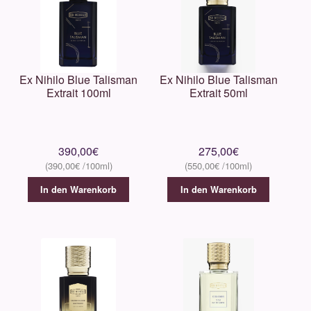
Unterm
Über uns
öffnen
Kontakt
Ex Nihilo Blue Talisman
Ex Nihilo Blue Talisman
Extrait 100ml
Extrait 50ml
.
.
390,00
€
275,00
€
390,00
€
550,00
€
In den Warenkorb
In den Warenkorb