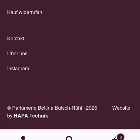
MIND GAMES
Kauf widerrufen
Montale
Kontakt
Moresque
Über uns
Nasomatto
Instagram
New Notes
Nishane
© Parfumerie Bettina Butsch-Rühl |
2026
Website
Pana Dora
by
HAPA Technik
Olfactive Studio
0