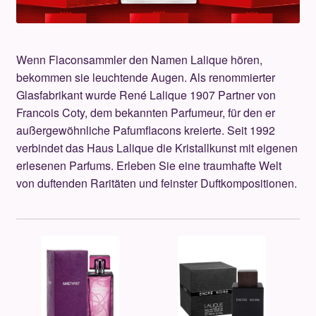
Anfas
Argos
Wenn Flaconsammler den Namen Lalique hören,
bekommen sie leuchtende Augen. Als renommierter
Atelier Des Ors
Glasfabrikant wurde René Lalique 1907 Partner von
Francois Coty, dem bekannten Parfumeur, für den er
Baobab
außergewöhnliche Pafumflacons kreierte. Seit 1992
verbindet das Haus Lalique die Kristallkunst mit eigenen
Boadicea the Victorious
erlesenen Parfums. Erleben Sie eine traumhafte Welt
von duftenden Raritäten und feinster Duftkompositionen.
Brecourt
Casamorati
Clive Christian
Creed