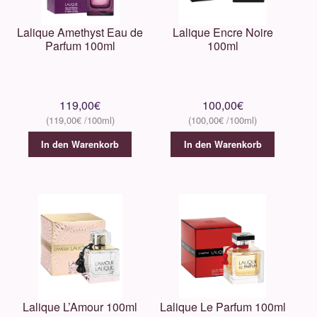
Lalique Amethyst Eau de
Lalique Encre Noire
Culti
Parfum 100ml
100ml
Eight & Bob
119,00
€
100,00
€
Electimuss
119,00
€
100,00
€
Escentric Molecules
In den Warenkorb
In den Warenkorb
Ex Nihilo
Fragrance Du Bois
Goutal
Gritti
Lalique L’Amour 100ml
Lalique Le Parfum 100ml