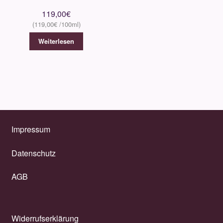
119,00
€
LengLing
119,00
€
Weiterlesen
Lord Milano
Lorenzo Villoresi
Les Eaux Primordiales
Impressum
M. Micallef
Datenschutz
Maison Crivelli
AGB
Maison Francis Kurkdjian
Masaki Matsushïma
Widerrufserklärung