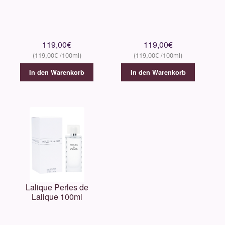
Hemcael
Histoires de Parfums
119,00
€
119,00
€
119,00
€
119,00
€
Houbigant
In den Warenkorb
In den Warenkorb
House of Fanatics
Initio
Jeroboam
John Varvatos
Lalique Perles de
Lalique 100ml
Kanchaveli
Lalique