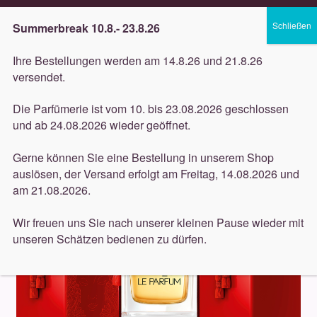
Lieferung innerhalb 3 Werktagen
Summerbreak 10.8.- 23.8.26
Zur
Zum
Menü
Ihre Bestellungen werden am 14.8.26 und 21.8.26
Navigation
Inhalt
versendet.
springen
springen
Unterm
Düfte
Die Parfümerie ist vom 10. bis 23.08.2026 geschlossen
öffnen
Start
Düfte
Lalique
und ab 24.08.2026 wieder geöffnet.
Acqua dell’Elba
Gerne können Sie eine Bestellung in unserem Shop
Lalique
auslösen, der Versand erfolgt am Freitag, 14.08.2026 und
Acqua di Parma
am 21.08.2026.
Agatho
Wir freuen uns Sie nach unserer kleinen Pause wieder mit
unseren Schätzen bedienen zu dürfen.
Alyssa Ashley
Amouage