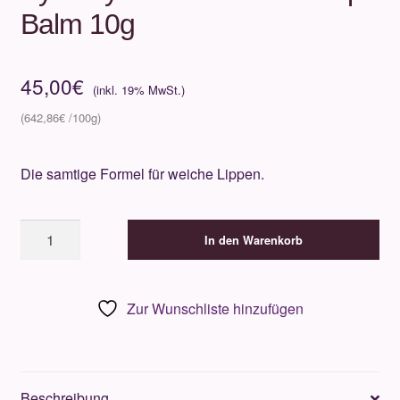
Balm 10g
45,00
€
642,86
€
Die samtige Formel für weiche Lippen.
By
In den Warenkorb
Terry
Baume
de
Zur Wunschliste hinzufügen
Rose
Lip
Balm
10g
Beschreibung