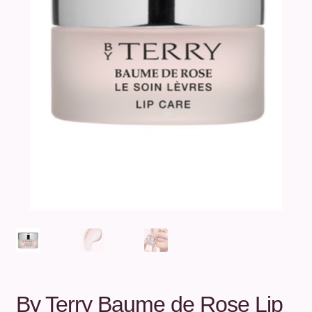
Unterm
Über uns
öffnen
Kontakt
.
.
By Terry Baume de Rose Lip