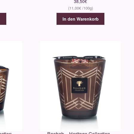
38,50
€
11,00
€
b
In den Warenkorb
ction –
Baobab – Heritage Collection –