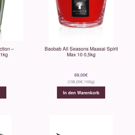
tion –
Baobab All Seasons Maasai Spirit
,1kg
Max 10 0,5kg
69,00
€
138,00
€
b
In den Warenkorb