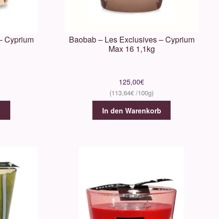
– Cyprium
Baobab – Les Exclusives – Cyprium
Max 16 1,1kg
125,00
€
113,64
€
b
In den Warenkorb