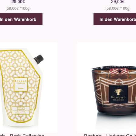
29,00
€
29,00
€
58,00
€
58,00
€
In den Warenkorb
In den Warenkor
b – Body Collection –
Baobab – Heritage Colle