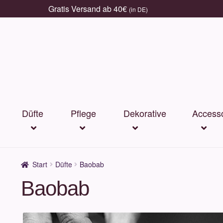
Gratis Versand ab 40€
(in DE)
Zur
Zum
Navigation
Inhalt
springen
springen
Düfte
Pflege
Dekorative
Accesso
Start
Düfte
Baobab
Baobab