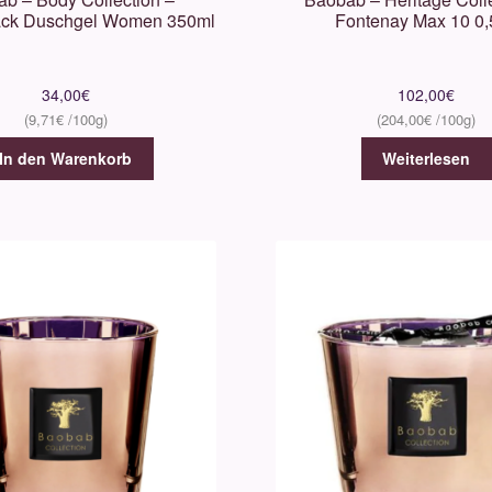
ack Duschgel Women 350ml
Fontenay Max 10 0,
34,00
€
102,00
€
9,71
€
204,00
€
In den Warenkorb
Weiterlesen