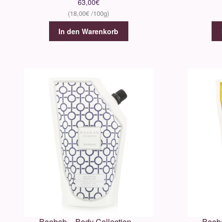
63,00
€
18,00
€
In den Warenkorb
Baobab – Body Collection –
Baoba