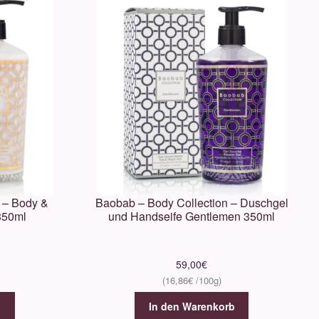
 – Body &
Baobab – Body Collection – Duschgel
350ml
und Handseife Gentlemen 350ml
59,00
€
16,86
€
b
In den Warenkorb