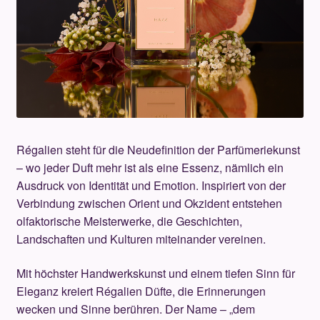
Anfas
Argos
Atelier Des Ors
Baobab
Régalien steht für die Neudefinition der Parfümeriekunst
Boadicea the Victorious
– wo jeder Duft mehr ist als eine Essenz, nämlich ein
Ausdruck von Identität und Emotion. Inspiriert von der
Brecourt
Verbindung zwischen Orient und Okzident entstehen
olfaktorische Meisterwerke, die Geschichten,
Casamorati
Landschaften und Kulturen miteinander vereinen.
Mit höchster Handwerkskunst und einem tiefen Sinn für
Clive Christian
Eleganz kreiert Régalien Düfte, die Erinnerungen
wecken und Sinne berühren. Der Name – „dem
Creed