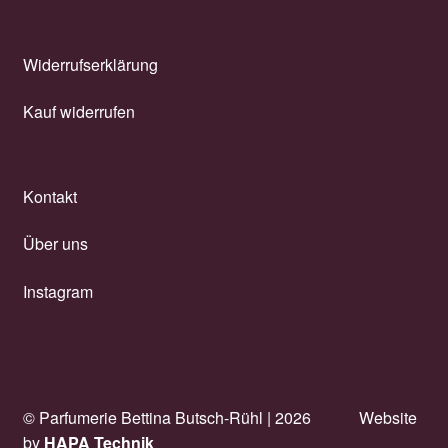
Widian
Xerjoff
Widerrufserklärung
Kauf widerrufen
Zarkoperfume
Gutscheine
Kontakt
Unterm
Pflege
öffnen
Über uns
Unterm
Dekorative
Instagram
öffnen
Unterm
Accessoires
öffnen
Unterm
Behandlungen
öffnen
© Parfumerie Bettina Butsch-Rühl |
2026
Website
Neuigkeiten
by
HAPA Technik