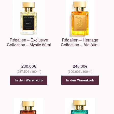
LengLing
Lord Milano
Régalien – Exclusive
Régalien – Heritage
Lorenzo Villoresi
Collection – Mystic 80ml
Collection – Ala 80ml
Les Eaux Primordiales
230,00
€
240,00
€
M. Micallef
287,50
€
300,00
€
Maison Crivelli
In den Warenkorb
In den Warenkorb
Maison Francis Kurkdjian
Masaki Matsushïma