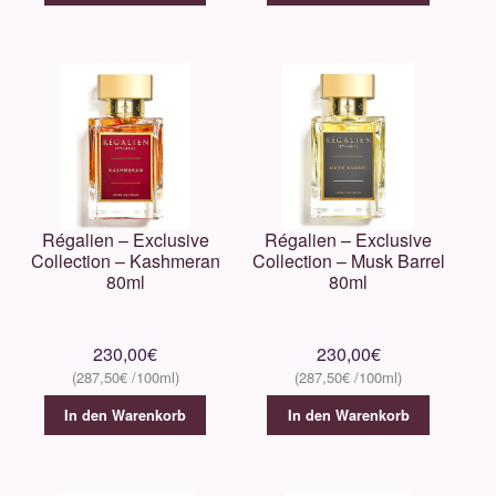
Hemcael
Histoires de Parfums
Houbigant
House of Fanatics
Régalien – Exclusive
Régalien – Exclusive
Initio
Collection – Kashmeran
Collection – Musk Barrel
80ml
80ml
Jeroboam
230,00
€
230,00
€
John Varvatos
287,50
€
287,50
€
In den Warenkorb
In den Warenkorb
Kanchaveli
Lalique