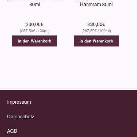
80ml
Hammam 80ml
Sevano
230,00
€
230,00
€
Simone Andreoli
287,50
€
287,50
€
In den Warenkorb
In den Warenkorb
Sospiro
Thameen
The House of Oud
Unique’e Luxury
Impressum
Tiziana Terenzi
Datenschutz
Valmont
AGB