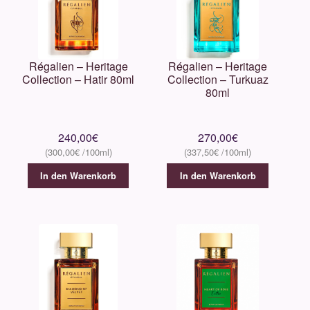
MIND GAMES
Montale
Régalien – Heritage
Régalien – Heritage
Collection – Hatir 80ml
Collection – Turkuaz
Moresque
80ml
Nasomatto
240,00
€
270,00
€
300,00
€
337,50
€
New Notes
In den Warenkorb
In den Warenkorb
Nishane
Pana Dora
Olfactive Studio