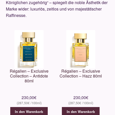
Königlichen zugehörig“ – spiegelt die noble Ästhetik der
Marke wider: luxuriös, zeitlos und von majestätischer
Culti
Raffinesse.
Eight & Bob
Electimuss
Escentric Molecules
Ex Nihilo
Régalien – Exclusive
Régalien – Exclusive
Collection – Antidote
Collection – Hazz 80ml
Fragrance Du Bois
80ml
Goutal
230,00
€
230,00
€
287,50
€
287,50
€
Gritti
In den Warenkorb
In den Warenkorb