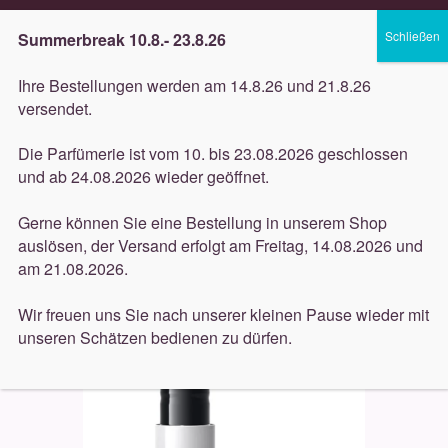
Lieferung innerhalb 3 Werktagen
Summerbreak 10.8.- 23.8.26
Zur
Zum
Menü
Ihre Bestellungen werden am 14.8.26 und 21.8.26
Navigation
Inhalt
versendet.
springen
springen
Unterm
Düfte
Die Parfümerie ist vom 10. bis 23.08.2026 geschlossen
öffnen
Start
Dekorative
Und Gretel
UND GRETEL TUNKAL
und ab 24.08.2026 wieder geöffnet.
Unterm
Concealer Nr. 3 Deep Beige 4ml
Pflege
öffnen
Gerne können Sie eine Bestellung in unserem Shop
auslösen, der Versand erfolgt am Freitag, 14.08.2026 und
Unterm
Dekorative
am 21.08.2026.
öffnen
Unterm
Accessoires
Wir freuen uns Sie nach unserer kleinen Pause wieder mit
öffnen
unseren Schätzen bedienen zu dürfen.
Unterm
Behandlungen
öffnen
Neuigkeiten