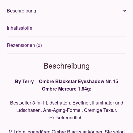
Ombre
Beschreibung
Mercure
1,64g
Inhaltsstoffe
Menge
Rezensionen (0)
Beschreibung
By Terry – Ombre Blackstar Eyeshadow Nr. 15
Ombre Mercure 1,64g:
Bestseller 3-in-1 Lidschatten. Eyeliner, Illuminator und
Lidschatten. Anti-Aging-Formel. Cremige Textur.
Reisefreundlich.
Mit dem legendären Ombre Blackstar können Sie sofort