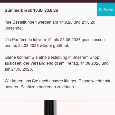
Lieferung innerhalb 3 Werktagen
Summerbreak 10.8.- 23.8.26
Zur
Zum
Menü
Ihre Bestellungen werden am 14.8.26 und 21.8.26
Navigation
Inhalt
versendet.
springen
springen
Unterm
Düfte
Die Parfümerie ist vom 10. bis 23.08.2026 geschlossen
öffnen
Start
Dekorative
By Terry (Dekorative)
By Terry
und ab 24.08.2026 wieder geöffnet.
Unterm
Ombre Blackstar Eyeshadow Nr. 15 Ombre Mercure 1,64g
Pflege
öffnen
Gerne können Sie eine Bestellung in unserem Shop
auslösen, der Versand erfolgt am Freitag, 14.08.2026 und
Unterm
Dekorative
am 21.08.2026.
öffnen
Unterm
Accessoires
Wir freuen uns Sie nach unserer kleinen Pause wieder mit
öffnen
unseren Schätzen bedienen zu dürfen.
Unterm
Behandlungen
öffnen
Neuigkeiten