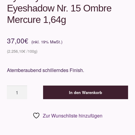
Eyeshadow Nr. 15 Ombre
Mercure 1,64g
37,00
€
2.256,10
€
Atemberaubend schillerndes Finish.
By
In den Warenkorb
Terry
Ombre
Blackstar
Zur Wunschliste hinzufügen
Eyeshadow
Nr.
15