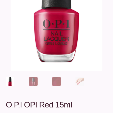
Unterm
Über uns
öffnen
Kontakt
.
.
O.P.I OPI Red 15ml