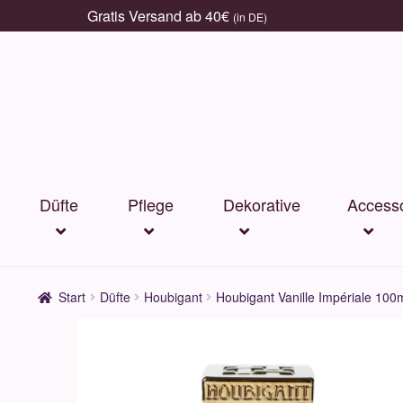
Gratis Versand ab 40€
(in DE)
Zur
Zum
Navigation
Inhalt
springen
springen
Düfte
Pflege
Dekorative
Accesso
Start
Düfte
Houbigant
Houbigant Vanille Impériale 100