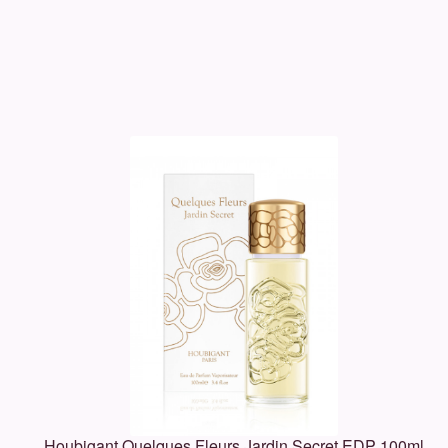
Houbigant Quelques Fleurs Jardin Secret EDP 100ml