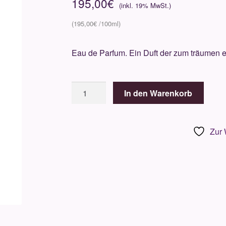
195,00
€
195,00
€
Eau de Parfum. Ein Duft der zum träumen e
Houbigant
In den Warenkorb
Vanille
Impériale
100ml
Zur 
Menge