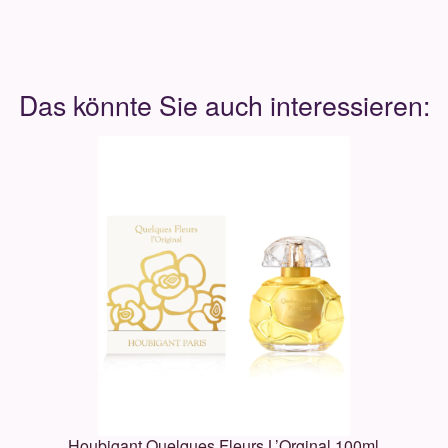
Houbigant Quelques Fleurs L’Orginal 100ml