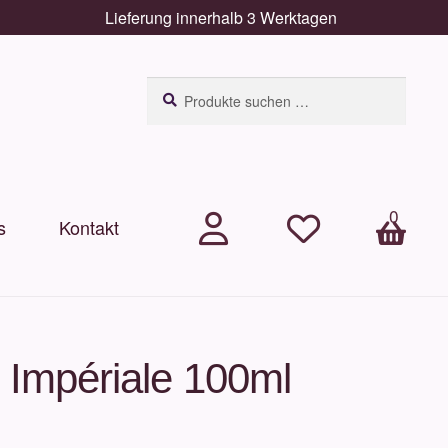
Lieferung innerhalb 3 Werktagen
Suchen
Suchen
nach:
0
s
Kontakt
.
.
Arti
kel
e Impériale 100ml