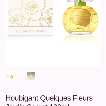
Unterm
Über uns
öffnen
Kontakt
.
.
Houbigant Quelques Fleurs