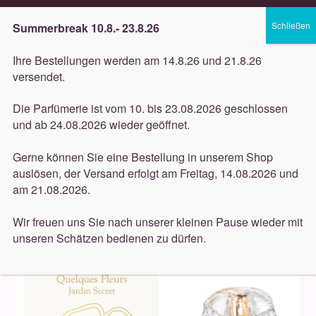
Lieferung innerhalb 3 Werktagen
Summerbreak 10.8.- 23.8.26
Zur
Zum
Menü
Ihre Bestellungen werden am 14.8.26 und 21.8.26
Navigation
Inhalt
versendet.
springen
springen
Unterm
Düfte
Die Parfümerie ist vom 10. bis 23.08.2026 geschlossen
öffnen
Start
Düfte
Houbigant
Houbigant Quelques Fleurs
und ab 24.08.2026 wieder geöffnet.
Unterm
Jardin Secret 100ml
Pflege
öffnen
Gerne können Sie eine Bestellung in unserem Shop
auslösen, der Versand erfolgt am Freitag, 14.08.2026 und
Unterm
Dekorative
am 21.08.2026.
öffnen
Unterm
Accessoires
Wir freuen uns Sie nach unserer kleinen Pause wieder mit
öffnen
unseren Schätzen bedienen zu dürfen.
Unterm
Behandlungen
öffnen
Neuigkeiten