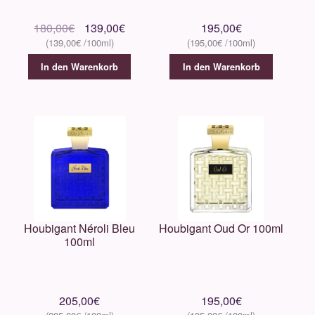
Ursprünglicher
Aktueller
180,00
€
139,00
€
195,00
€
139,00
€
195,00
€
Preis
Preis
war:
ist:
In den Warenkorb
In den Warenkorb
180,00€
139,00€.
Houbigant Néroli Bleu
Houbigant Oud Or 100ml
100ml
205,00
€
195,00
€