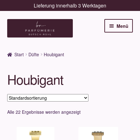
Lieferung innerhalb 3 Werktagen
Zur
Zum
Menü
Navigation
Inhalt
springen
springen
Unterm
Düfte
öffnen
Start
Düfte
Houbigant
Unterm
Pflege
öffnen
Houbigant
Unterm
Dekorative
öffnen
Unterm
Accessoires
öffnen
Unterm
Behandlungen
Alle 22 Ergebnisse werden angezeigt
öffnen
Neuigkeiten