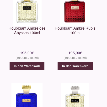
Unterm
Über uns
öffnen
Kontakt
Houbigant Ambre des
Houbigant Ambre Rubis
.
Abysses 100ml
100ml
.
195,00
€
195,00
€
195,00
€
195,00
€
In den Warenkorb
In den Warenkorb