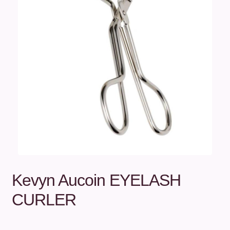
Unterm
Über uns
öffnen
Kontakt
.
.
Kevyn Aucoin EYELASH
CURLER