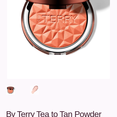
Unterm
Über uns
öffnen
Kontakt
.
.
By Terry Tea to Tan Powder