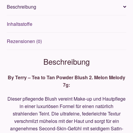
2.
Beschreibung
Melon
Melody
Inhaltsstoffe
7g
Menge
Rezensionen (0)
Beschreibung
By Terry – Tea to Tan Powder Blush 2. Melon Melody
7g:
Dieser pflegende Blush vereint Make-up und Hautpflege
in einer luxuriösen Formel für einen natürlich
strahlenden Teint. Die ultrafeine, federleichte Textur
verschmilzt mühelos mit der Haut und sorgt für ein
angenehmes Second-Skin-Gefühl mit seidigem Satin-