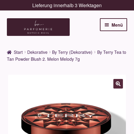
Lieferung innerhalb 3 Werktagen
Zur
Zum
Menü
Navigation
Inhalt
springen
springen
Unterm
Düfte
öffnen
Start
Dekorative
By Terry (Dekorative)
By Terry Tea to
Unterm
Tan Powder Blush 2. Melon Melody 7g
Pflege
öffnen
Unterm
Dekorative
öffnen
Unterm
Accessoires
öffnen
Unterm
Behandlungen
öffnen
Neuigkeiten