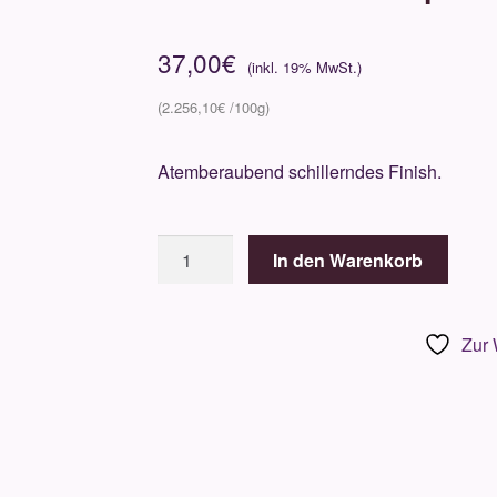
37,00
€
2.256,10
€
Atemberaubend schillerndes Finish.
By
In den Warenkorb
Terry
Ombre
Blackstar
Zur 
Eyeshadow
Nr.
3
Blond
Opal