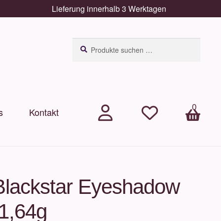
Lieferung innerhalb 3 Werktagen
Suchen
Suchen
nach:
0
s
Kontakt
.
.
Arti
kel
Blackstar Eyeshadow
 1,64g