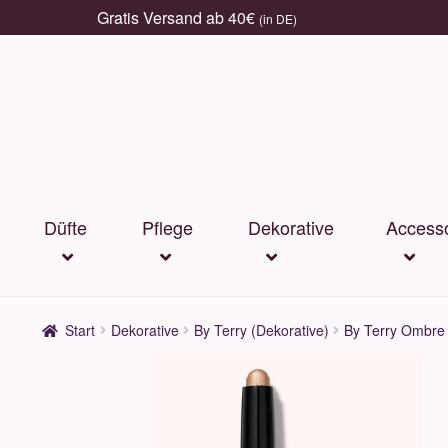
Gratis Versand ab 40€
(in DE)
Zur
Zum
Navigation
Inhalt
springen
springen
Düfte
Pflege
Dekorative
Accesso
Start
Dekorative
By Terry (Dekorative)
By Terry Ombre 