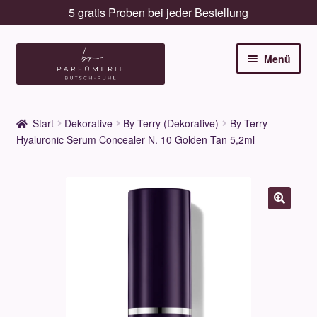
Lieferung innerhalb 3 Werktagen
Zur
Zum
Menü
Navigation
Inhalt
springen
springen
Unterm
Düfte
öffnen
Start
Dekorative
By Terry (Dekorative)
By Terry
Unterm
Hyaluronic Serum Concealer N. 10 Golden Tan 5,2ml
Pflege
öffnen
Unterm
Dekorative
öffnen
Unterm
Accessoires
öffnen
Unterm
Behandlungen
öffnen
Neuigkeiten