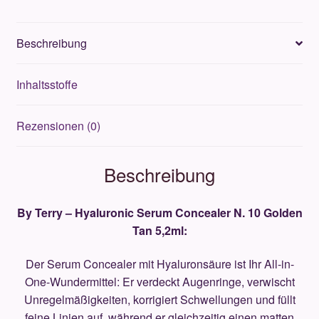
10
Golden
Beschreibung
Tan
5,2ml
Inhaltsstoffe
Menge
Rezensionen (0)
Beschreibung
By Terry – Hyaluronic Serum Concealer N. 10 Golden
Tan 5,2ml:
Der Serum Concealer mit Hyaluronsäure ist Ihr All-in-
One-Wundermittel: Er verdeckt Augenringe, verwischt
Unregelmäßigkeiten, korrigiert Schwellungen und füllt
feine Linien auf, während er gleichzeitig einen matten