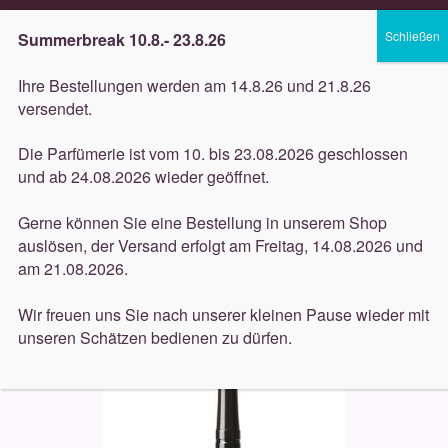
Lieferung innerhalb 3 Werktagen
Summerbreak 10.8.- 23.8.26
Zur
Zum
Menü
Ihre Bestellungen werden am 14.8.26 und 21.8.26
Navigation
Inhalt
versendet.
springen
springen
Unterm
Düfte
Die Parfümerie ist vom 10. bis 23.08.2026 geschlossen
öffnen
Start
Dekorative
Beauty is life
Beauty Is Life Eyebrow-
und ab 24.08.2026 wieder geöffnet.
Unterm
Liner Beige 01c 0,28g
Pflege
öffnen
Gerne können Sie eine Bestellung in unserem Shop
auslösen, der Versand erfolgt am Freitag, 14.08.2026 und
Unterm
Dekorative
am 21.08.2026.
öffnen
Unterm
Accessoires
Wir freuen uns Sie nach unserer kleinen Pause wieder mit
öffnen
unseren Schätzen bedienen zu dürfen.
Unterm
Behandlungen
öffnen
Neuigkeiten