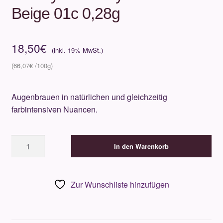
Beige 01c 0,28g
18,50
€
66,07
€
Augenbrauen in natürlichen und gleichzeitig
farbintensiven Nuancen.
Beauty
In den Warenkorb
Is
Life
Eyebrow-
Zur Wunschliste hinzufügen
Liner
Beige
01c