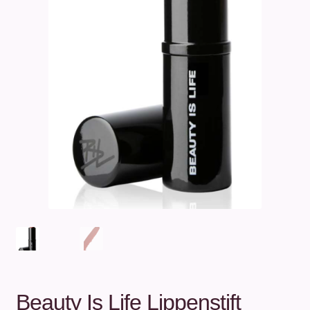
Unterm
Über uns
öffnen
Kontakt
.
.
Beauty Is Life Lippenstift