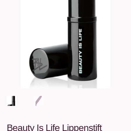
Unterm
Über uns
öffnen
Kontakt
.
.
Beauty Is Life Lippenstift