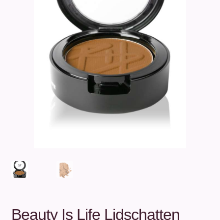
Unterm
Über uns
öffnen
Kontakt
.
.
Beauty Is Life Lidschatten