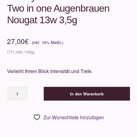
Two in one Augenbrauen
Nougat 13w 3,5g
27,00
€
771,43
€
Verleiht Ihrem Blick Intensität und Tiefe.
Beauty
In den Warenkorb
Is
Life
Lidschatten
Zur Wunschliste hinzufügen
Two
in
one