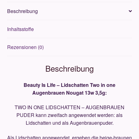
Augenbrauen
Beschreibung
Nougat
13w
Inhaltsstoffe
3,5g
Menge
Rezensionen (0)
Beschreibung
Beauty Is Life – Lidschatten Two in one
Augenbrauen Nougat 13w 3,5g:
TWO IN ONE LIDSCHATTEN – AUGENBRAUEN
PUDER kann zweifach angewendet werden: als
Lidschatten und als Augenbrauenpuder.
Als Lidschatten angewendet, ergeben die beige-braunen