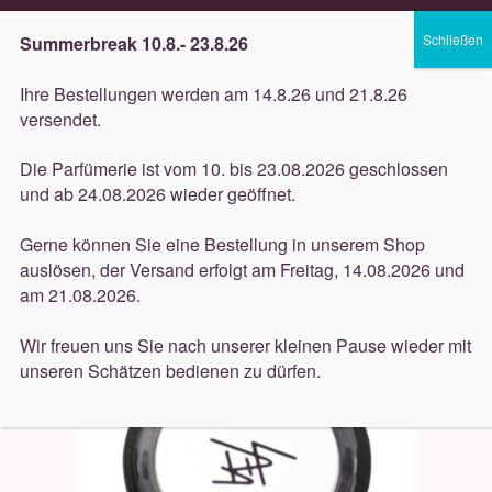
Lieferung innerhalb 3 Werktagen
Summerbreak 10.8.- 23.8.26
Zur
Zum
Menü
Ihre Bestellungen werden am 14.8.26 und 21.8.26
Navigation
Inhalt
versendet.
springen
springen
Unterm
Düfte
Die Parfümerie ist vom 10. bis 23.08.2026 geschlossen
öffnen
Start
Dekorative
Beauty is life
Beauty Is Life
und ab 24.08.2026 wieder geöffnet.
Unterm
Lidschatten Two in one Augenbrauen Nougat 13w 3,5g
Pflege
öffnen
Gerne können Sie eine Bestellung in unserem Shop
auslösen, der Versand erfolgt am Freitag, 14.08.2026 und
Unterm
Dekorative
am 21.08.2026.
öffnen
Unterm
Accessoires
Wir freuen uns Sie nach unserer kleinen Pause wieder mit
öffnen
unseren Schätzen bedienen zu dürfen.
Unterm
Behandlungen
öffnen
Neuigkeiten