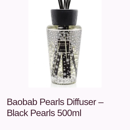
Unterm
Über uns
öffnen
Kontakt
.
.
Baobab Pearls Diffuser –
Black Pearls 500ml