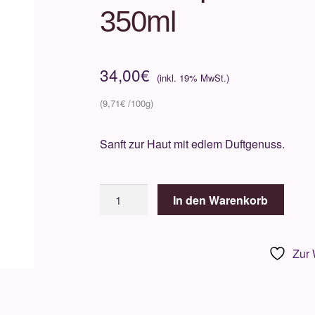
350ml
34,00
€
9,71
€
Sanft zur Haut mit edlem Duftgenuss.
Baobab
In den Warenkorb
-
Body
Collection
Zur 
-
Nachfüllpack
Duschgel