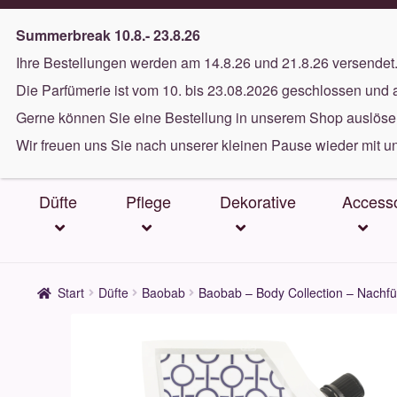
Gratis Versand ab 40€
(in DE)
Summerbreak 10.8.- 23.8.26
Ihre Bestellungen werden am 14.8.26 und 21.8.26 versendet
Zur
Zum
Die Parfümerie ist vom 10. bis 23.08.2026 geschlossen und 
Navigation
Inhalt
Gerne können Sie eine Bestellung in unserem Shop auslösen
springen
springen
Wir freuen uns Sie nach unserer kleinen Pause wieder mit u
Düfte
Pflege
Dekorative
Accesso
Start
Düfte
Baobab
Baobab – Body Collection – Nachf