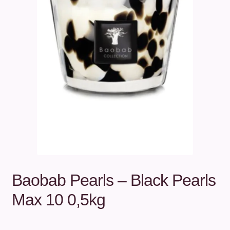
Unterm
Über uns
öffnen
Kontakt
.
.
Baobab Pearls – Black Pearls
Max 10 0,5kg