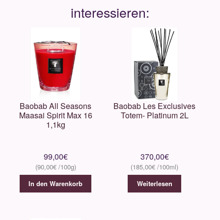
Baobab All Seasons
Baobab Les Exclusives
Maasai Spirit Max 16
Totem- Platinum 2L
1,1kg
99,00
€
370,00
€
90,00
€
185,00
€
In den Warenkorb
Weiterlesen