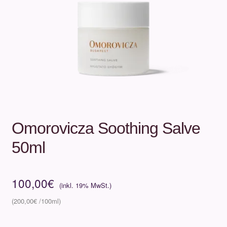
Unterm
Über uns
öffnen
Kontakt
.
.
Omorovicza Soothing Salve
50ml
100,00
€
200,00
€