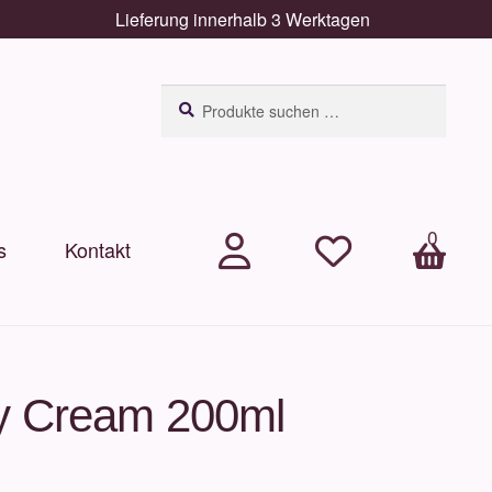
Lieferung innerhalb 3 Werktagen
Suchen
Suchen
nach:
0
s
Kontakt
.
.
Arti
kel
y Cream 200ml