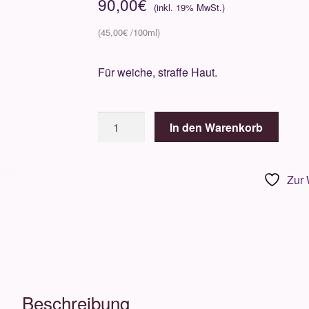
90,00
€
45,00
€
Für weiche, straffe Haut.
Omorovicza
In den Warenkorb
Body
Cream
200ml
Zur 
Menge
Beschreibung