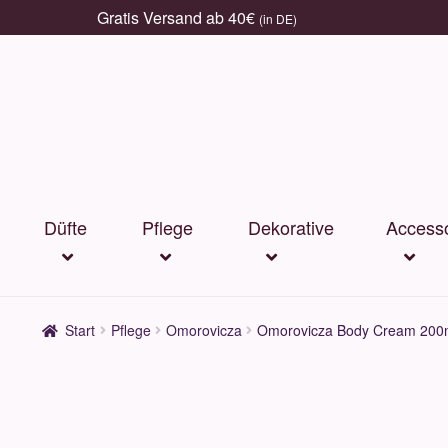
Gratis Versand ab 40€
(in DE)
Zur
Zum
Navigation
Inhalt
springen
springen
Düfte
Pflege
Dekorative
Accesso
Start
Pflege
Omorovicza
Omorovicza Body Cream 200