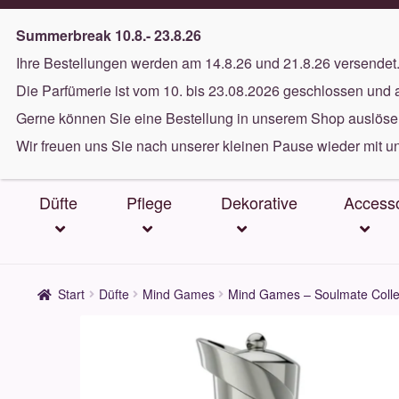
Gratis Versand ab 40€
(in DE)
Summerbreak 10.8.- 23.8.26
Ihre Bestellungen werden am 14.8.26 und 21.8.26 versendet
Zur
Zum
Die Parfümerie ist vom 10. bis 23.08.2026 geschlossen und 
Navigation
Inhalt
Gerne können Sie eine Bestellung in unserem Shop auslösen
springen
springen
Wir freuen uns Sie nach unserer kleinen Pause wieder mit u
Düfte
Pflege
Dekorative
Accesso
Start
Düfte
Mind Games
Mind Games – Soulmate Collec