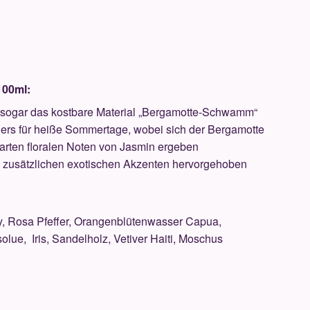
100ml:
der sogar das kostbare Material „Bergamotte-Schwamm“
nders für heiße Sommertage, wobei sich der Bergamotte
 zarten floralen Noten von Jasmin ergeben
 zusätzlichen exotischen Akzenten hervorgehoben
y, Rosa Pfeffer, Orangenblütenwasser Capua,
lue, Iris, Sandelholz, Vetiver Haiti, Moschus