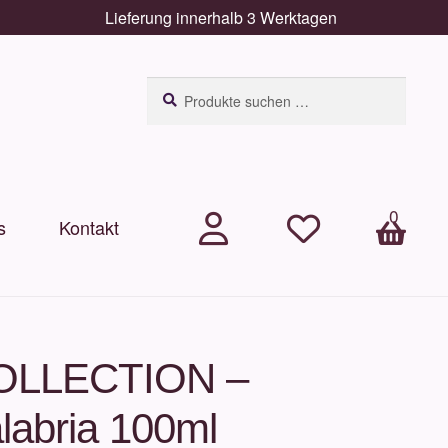
Lieferung innerhalb 3 Werktagen
Suchen
Suchen
nach:
0
s
Kontakt
.
.
Arti
kel
 COLLECTION –
labria 100ml