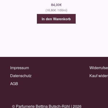
84,00
€
16,80
€
In den Warenkorb
Impressum
Widerrufse
Datenschutz
Kauf wider
AGB
© Parfumerie Bettina Butsch-Rühl |
2026