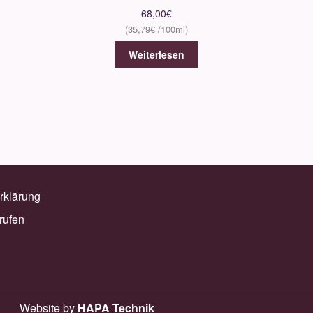
68,00
€
35,79
€
Weiterlesen
rklärung
rufen
Website by
HAPA Technik