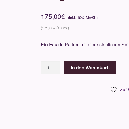
175,00
€
175,00
€
Ein Eau de Parfum mit einer sinnlichen Sei
Perris
In den Warenkorb
-
ITALY
COLLECTION
Zur 
-
Bergamotte
di
Calabria
100ml