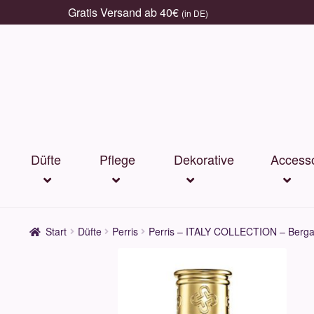
Gratis Versand ab 40€
(in DE)
Zur
Zum
Navigation
Inhalt
springen
springen
Düfte
Pflege
Dekorative
Accesso
Start
Düfte
Perris
Perris – ITALY COLLECTION – Bergam