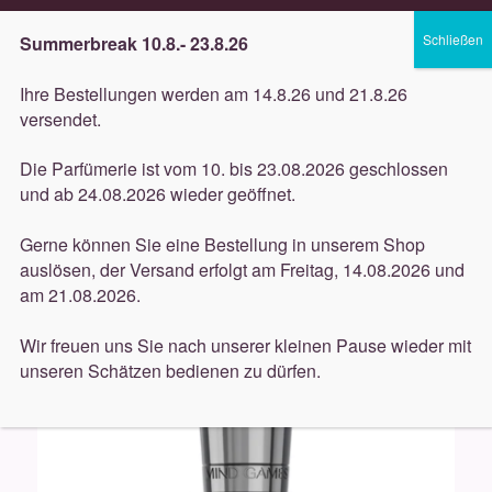
Lieferung innerhalb 3 Werktagen
Summerbreak 10.8.- 23.8.26
Zur
Zum
Menü
Ihre Bestellungen werden am 14.8.26 und 21.8.26
Navigation
Inhalt
versendet.
springen
springen
Unterm
Düfte
Die Parfümerie ist vom 10. bis 23.08.2026 geschlossen
öffnen
Start
Düfte
Mind Games
Mind Games – Artisan
und ab 24.08.2026 wieder geöffnet.
Unterm
Collection – Scholar’s ​​Mate 100ml
Pflege
öffnen
Gerne können Sie eine Bestellung in unserem Shop
auslösen, der Versand erfolgt am Freitag, 14.08.2026 und
Unterm
Dekorative
am 21.08.2026.
öffnen
Unterm
Accessoires
Wir freuen uns Sie nach unserer kleinen Pause wieder mit
öffnen
unseren Schätzen bedienen zu dürfen.
Unterm
Behandlungen
öffnen
Neuigkeiten