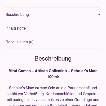
Scholar’s
Beschreibung
Mate
100ml
Inhaltsstoffe
Menge
Rezensionen (0)
Beschreibung
Mind Games – Artisan Collection – Scholar’s ​​Mate
100ml:
Scholar’s ​​Mate ist eine Ode an die Partnerschaft und
sprüht vor Verheißung. Kardamomblätter und Grapefruit
mit pudrigem Iris verschmelzen zu einer Grundlage aus
weichem und cremigem Sandelholz, abgerundet und