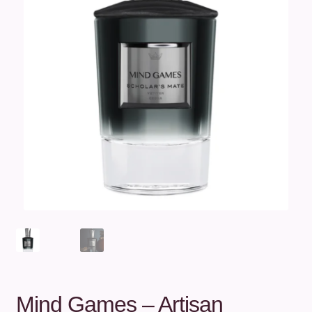
Unterm
Über uns
öffnen
Kontakt
.
.
Mind Games – Artisan