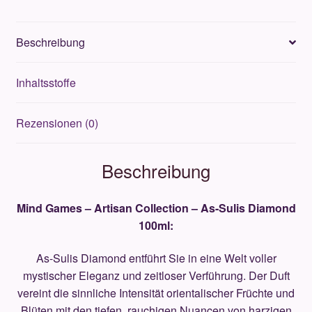
As-
Sulis
Beschreibung
Diamond
100ml
Inhaltsstoffe
Menge
Rezensionen (0)
Beschreibung
Mind Games – Artisan Collection – As-Sulis Diamond
100ml:
As-Sulis Diamond entführt Sie in eine Welt voller
mystischer Eleganz und zeitloser Verführung. Der Duft
vereint die sinnliche Intensität orientalischer Früchte und
Blüten mit den tiefen, rauchigen Nuancen von harzigen