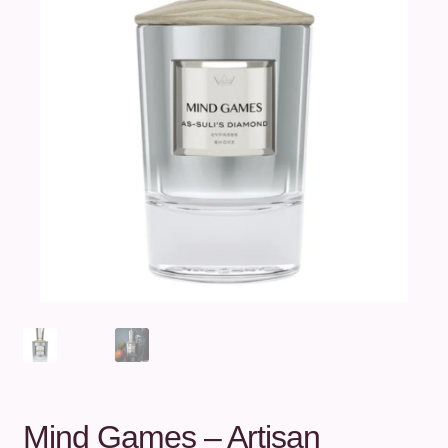
Unterm
Über uns
öffnen
Kontakt
.
.
Mind Games – Artisan