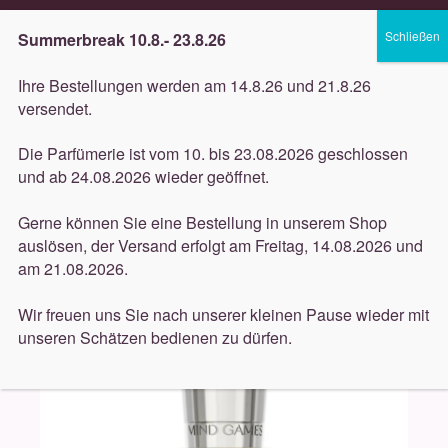
Lieferung innerhalb 3 Werktagen
Summerbreak 10.8.- 23.8.26
Zur
Zum
Menü
Ihre Bestellungen werden am 14.8.26 und 21.8.26
Navigation
Inhalt
versendet.
springen
springen
Unterm
Düfte
Die Parfümerie ist vom 10. bis 23.08.2026 geschlossen
öffnen
Start
Düfte
Mind Games
Mind Games – Artisan
und ab 24.08.2026 wieder geöffnet.
Unterm
Collection – As-Sulis Diamond 100ml
Pflege
öffnen
Gerne können Sie eine Bestellung in unserem Shop
auslösen, der Versand erfolgt am Freitag, 14.08.2026 und
Unterm
Dekorative
am 21.08.2026.
öffnen
Unterm
Accessoires
Wir freuen uns Sie nach unserer kleinen Pause wieder mit
öffnen
unseren Schätzen bedienen zu dürfen.
Unterm
Behandlungen
öffnen
Neuigkeiten