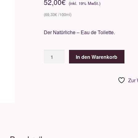
52,00
€
69,33
€
Der Natürliche – Eau de Toilette.
John
In den Warenkorb
Varvatos
Artisan
75ml
Zur 
Menge