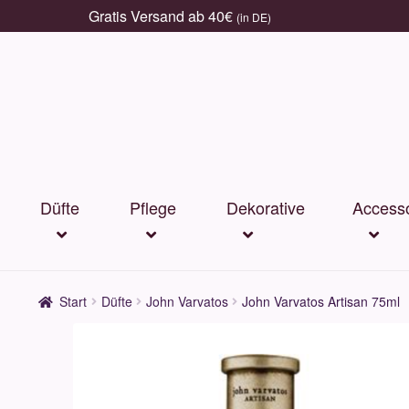
Gratis Versand ab 40€
(in DE)
Zur
Zum
Navigation
Inhalt
springen
springen
Düfte
Pflege
Dekorative
Accesso
Start
Düfte
John Varvatos
John Varvatos Artisan 75ml