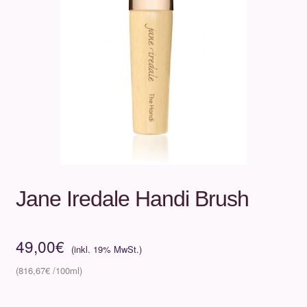
Unterm
Über uns
öffnen
Kontakt
.
.
Jane Iredale Handi Brush
49,00
€
816,67
€