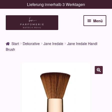
Lieferung innerhalb 3 Werktagen
Zur
Zum
Menü
Navigation
Inhalt
springen
springen
Unterm
Düfte
öffnen
Start
Dekorative
Jane Iredale
Jane Iredale Handi
Unterm
Brush
Pflege
öffnen
Unterm
Dekorative
öffnen
Unterm
Accessoires
öffnen
Unterm
Behandlungen
öffnen
Neuigkeiten