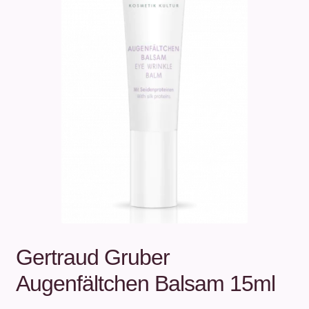
Unterm
Über uns
öffnen
Kontakt
.
.
Gertraud Gruber
Augenfältchen Balsam 15ml