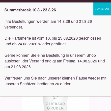
Lieferung innerhalb 3 Werktagen
Summerbreak 10.8.- 23.8.26
Zur
Zum
Menü
Ihre Bestellungen werden am 14.8.26 und 21.8.26
Navigation
Inhalt
versendet.
springen
springen
Unterm
Düfte
Die Parfümerie ist vom 10. bis 23.08.2026 geschlossen
öffnen
Start
Pflege
Gertraud Gruber (Pflege)
Augenpflege
und ab 24.08.2026 wieder geöffnet.
Unterm
(Gertraud Gruber)
Gertraud Gruber Augenfältchen Balsam
Pflege
öffnen
15ml
Gerne können Sie eine Bestellung in unserem Shop
auslösen, der Versand erfolgt am Freitag, 14.08.2026 und
Unterm
Dekorative
am 21.08.2026.
öffnen
Unterm
Accessoires
Wir freuen uns Sie nach unserer kleinen Pause wieder mit
öffnen
unseren Schätzen bedienen zu dürfen.
Unterm
Behandlungen
öffnen
Neuigkeiten