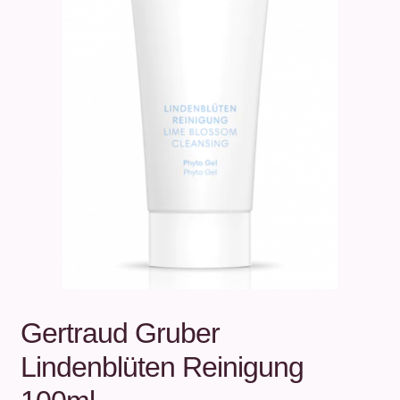
Unterm
Über uns
öffnen
Kontakt
.
.
Gertraud Gruber
Lindenblüten Reinigung