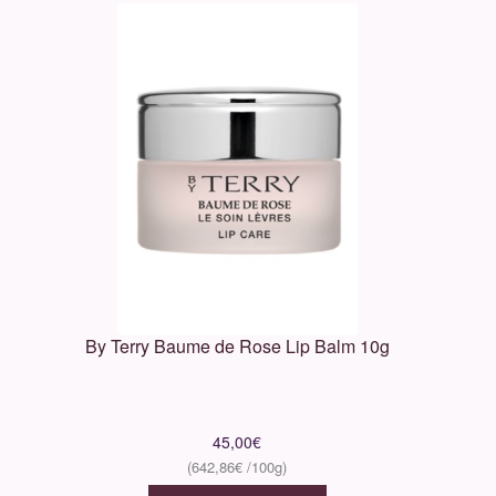
By Terry Baume de Rose Lip Balm 10g
45,00
€
642,86
€