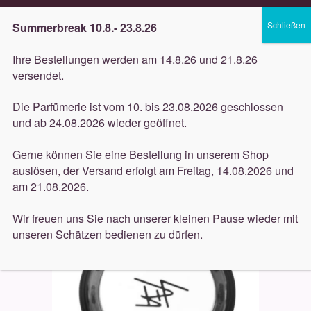
Lieferung innerhalb 3 Werktagen
Summerbreak 10.8.- 23.8.26
Zur
Zum
Menü
Ihre Bestellungen werden am 14.8.26 und 21.8.26
Navigation
Inhalt
versendet.
springen
springen
Unterm
Düfte
Die Parfümerie ist vom 10. bis 23.08.2026 geschlossen
öffnen
Start
Dekorative
Beauty is life
Beauty Is Life Puder
und ab 24.08.2026 wieder geöffnet.
Unterm
Rouge Lido 30c 3,5g
Pflege
öffnen
Gerne können Sie eine Bestellung in unserem Shop
auslösen, der Versand erfolgt am Freitag, 14.08.2026 und
Unterm
Dekorative
am 21.08.2026.
öffnen
Unterm
Accessoires
Wir freuen uns Sie nach unserer kleinen Pause wieder mit
öffnen
unseren Schätzen bedienen zu dürfen.
Unterm
Behandlungen
öffnen
Neuigkeiten