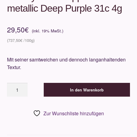
metallic Deep Purple 31c 4g
29,50
€
737,50
€
Mit seiner samtweichen und dennoch langanhaltenden
Textur.
Beauty
In den Warenkorb
Is
Life
Lippenstift
Zur Wunschliste hinzufügen
metallic
Deep
Purple