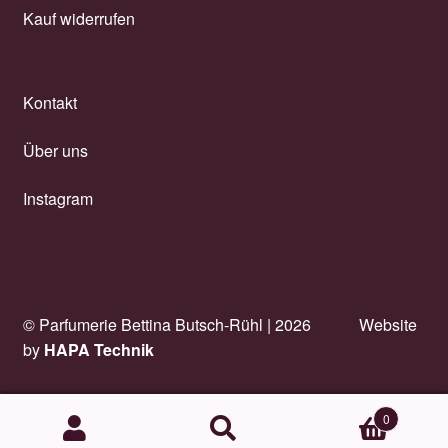
Kauf widerrufen
Kontakt
Über uns
Instagram
© Parfumerie Bettina Butsch-Rühl |
2026
Website
by
HAPA Technik
0
Suchen
Suchen