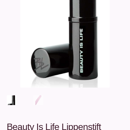
Unterm
Über uns
öffnen
Kontakt
.
.
Beauty Is Life Lippenstift