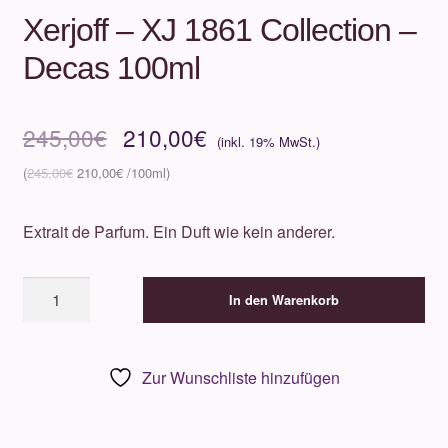
Xerjoff – XJ 1861 Collection –
Decas 100ml
Ursprünglicher
Aktueller
245,00
€
210,00
€
Preis
Preis
245,00
€
210,00
€
war:
ist:
Extrait de Parfum. Ein Duft wie kein anderer.
245,00€
210,00€.
Xerjoff
In den Warenkorb
-
XJ
1861
Zur Wunschliste hinzufügen
Collection
-
Decas