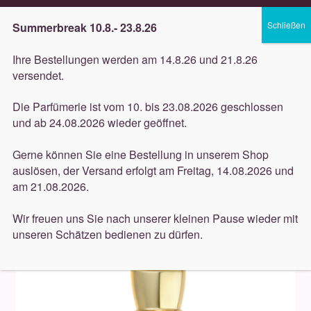
Lieferung innerhalb 3 Werktagen
Summerbreak 10.8.- 23.8.26
Zur
Zum
Menü
Ihre Bestellungen werden am 14.8.26 und 21.8.26
Navigation
Inhalt
versendet.
springen
springen
Unterm
Düfte
Die Parfümerie ist vom 10. bis 23.08.2026 geschlossen
öffnen
Start
Düfte
Xerjoff
Xerjoff – XJ 1861 Collection –
und ab 24.08.2026 wieder geöffnet.
Unterm
Decas 100ml
Pflege
öffnen
Gerne können Sie eine Bestellung in unserem Shop
auslösen, der Versand erfolgt am Freitag, 14.08.2026 und
Unterm
Dekorative
ANGEBOT!
am 21.08.2026.
öffnen
Unterm
Accessoires
Wir freuen uns Sie nach unserer kleinen Pause wieder mit
öffnen
unseren Schätzen bedienen zu dürfen.
Unterm
Behandlungen
öffnen
Neuigkeiten