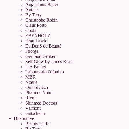
Augustinus Bader
Auteur
By Terry
Christophe Robin
Claus Porto
Coola
EBENHOLZ
Erno Laszlo
EviDenS de Beauté
Filorga
Gertraud Gruber
Self Glow by James Read
L:A Bruket
Laboratorio Olfattivo
MBR
Noelie
Omorovicza
Pharmos Natur
Rivoli
Skinmed Doctors
Valmont
Gutscheine
Dekorative
Beauty is life
By Terry