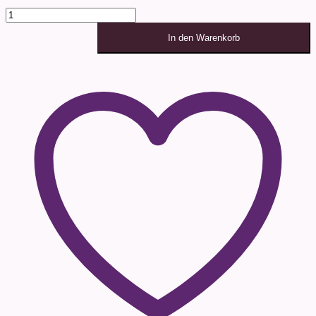
Xerjoff
-
Vibe
In den Warenkorb
Collection
-
Accento
Overdose
100ml
Menge