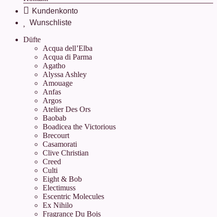
.
.
Düfte
Acqua dell’Elba
Acqua di Parma
Agatho
Alyssa Ashley
Amouage
Anfas
Argos
Atelier Des Ors
Baobab
Boadicea the Victorious
Brecourt
Casamorati
Clive Christian
Creed
Culti
Eight & Bob
Electimuss
Escentric Molecules
Ex Nihilo
Fragrance Du Bois