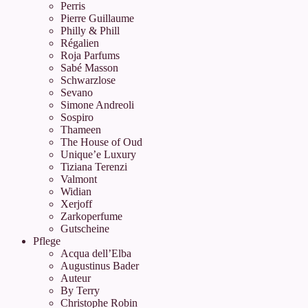
Perris
Pierre Guillaume
Philly & Phill
Régalien
Roja Parfums
Sabé Masson
Schwarzlose
Sevano
Simone Andreoli
Sospiro
Thameen
The House of Oud
Unique’e Luxury
Tiziana Terenzi
Valmont
Widian
Xerjoff
Zarkoperfume
Gutscheine
Pflege
Acqua dell’Elba
Augustinus Bader
Auteur
By Terry
Christophe Robin