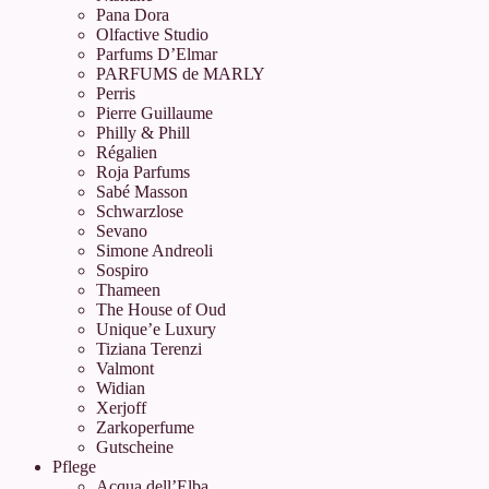
Pana Dora
Olfactive Studio
Parfums D’Elmar
PARFUMS de MARLY
Perris
Pierre Guillaume
Philly & Phill
Régalien
Roja Parfums
Sabé Masson
Schwarzlose
Sevano
Simone Andreoli
Sospiro
Thameen
The House of Oud
Unique’e Luxury
Tiziana Terenzi
Valmont
Widian
Xerjoff
Zarkoperfume
Gutscheine
Pflege
Acqua dell’Elba