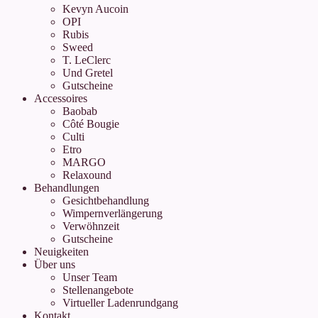
Kevyn Aucoin
OPI
Rubis
Sweed
T. LeClerc
Und Gretel
Gutscheine
Accessoires
Baobab
Côté Bougie
Culti
Etro
MARGO
Relaxound
Behandlungen
Gesichtbehandlung
Wimpernverlängerung
Verwöhnzeit
Gutscheine
Neuigkeiten
Über uns
Unser Team
Stellenangebote
Virtueller Ladenrundgang
Kontakt