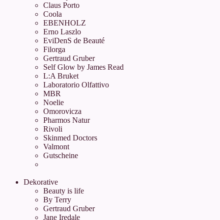
Claus Porto
Coola
EBENHOLZ
Erno Laszlo
EviDenS de Beauté
Filorga
Gertraud Gruber
Self Glow by James Read
L:A Bruket
Laboratorio Olfattivo
MBR
Noelie
Omorovicza
Pharmos Natur
Rivoli
Skinmed Doctors
Valmont
Gutscheine
Dekorative
Beauty is life
By Terry
Gertraud Gruber
Jane Iredale