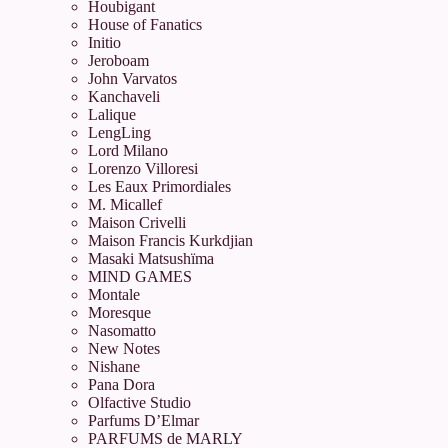
Houbigant
House of Fanatics
Initio
Jeroboam
John Varvatos
Kanchaveli
Lalique
LengLing
Lord Milano
Lorenzo Villoresi
Les Eaux Primordiales
M. Micallef
Maison Crivelli
Maison Francis Kurkdjian
Masaki Matsushïma
MIND GAMES
Montale
Moresque
Nasomatto
New Notes
Nishane
Pana Dora
Olfactive Studio
Parfums D’Elmar
PARFUMS de MARLY