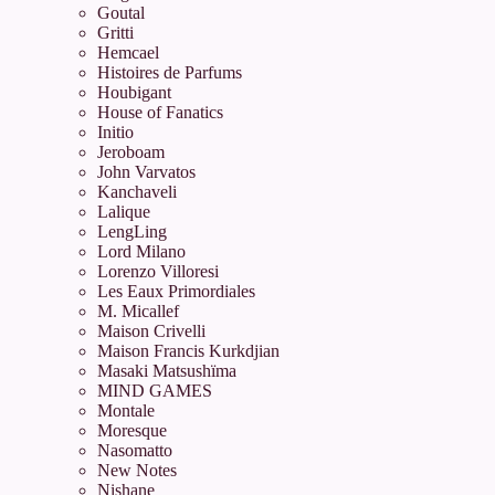
Goutal
Gritti
Hemcael
Histoires de Parfums
Houbigant
House of Fanatics
Initio
Jeroboam
John Varvatos
Kanchaveli
Lalique
LengLing
Lord Milano
Lorenzo Villoresi
Les Eaux Primordiales
M. Micallef
Maison Crivelli
Maison Francis Kurkdjian
Masaki Matsushïma
MIND GAMES
Montale
Moresque
Nasomatto
New Notes
Nishane