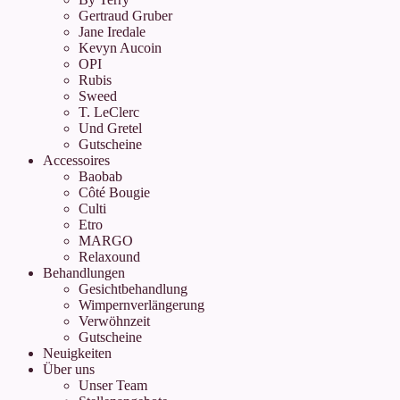
Gertraud Gruber
Jane Iredale
Kevyn Aucoin
OPI
Rubis
Sweed
T. LeClerc
Und Gretel
Gutscheine
Accessoires
Baobab
Côté Bougie
Culti
Etro
MARGO
Relaxound
Behandlungen
Gesichtbehandlung
Wimpernverlängerung
Verwöhnzeit
Gutscheine
Neuigkeiten
Über uns
Unser Team