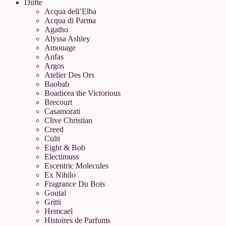
Düfte
Acqua dell’Elba
Acqua di Parma
Agatho
Alyssa Ashley
Amouage
Anfas
Argos
Atelier Des Ors
Baobab
Boadicea the Victorious
Brecourt
Casamorati
Clive Christian
Creed
Culti
Eight & Bob
Electimuss
Escentric Molecules
Ex Nihilo
Fragrance Du Bois
Goutal
Gritti
Hemcael
Histoires de Parfums