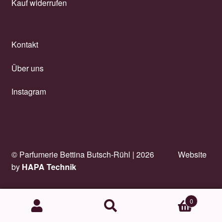
Kauf widerrufen
Kontakt
Über uns
Instagram
© Parfumerie Bettina Butsch-Rühl |
2026
Website
by
HAPA Technik
0
Suchen
Suchen