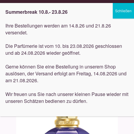
Lieferung innerhalb 3 Werktagen
Summerbreak 10.8.- 23.8.26
Zur
Zum
Menü
Ihre Bestellungen werden am 14.8.26 und 21.8.26
Navigation
Inhalt
versendet.
springen
springen
Unterm
Düfte
Die Parfümerie ist vom 10. bis 23.08.2026 geschlossen
öffnen
Start
Düfte
Xerjoff
Xerjoff – Vibe Collection – Accento
und ab 24.08.2026 wieder geöffnet.
Unterm
100ml
Pflege
öffnen
Gerne können Sie eine Bestellung in unserem Shop
auslösen, der Versand erfolgt am Freitag, 14.08.2026 und
Unterm
Dekorative
am 21.08.2026.
öffnen
Unterm
Accessoires
Wir freuen uns Sie nach unserer kleinen Pause wieder mit
öffnen
unseren Schätzen bedienen zu dürfen.
Unterm
Behandlungen
öffnen
Neuigkeiten