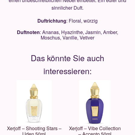
einen unbeschreiblichen Nebel einbettet. Ein edler und
sinnlicher Duft.
Duftrichtung
: Floral, würzig
Duftnoten
: Ananas, Hyazinthe, Jasmin, Amber,
Moschus, Vanille, Vetiver
Xerjoff – Shooting Stars –
Xerjoff – Vibe Collection
Uden 50ml
– Accento 50ml