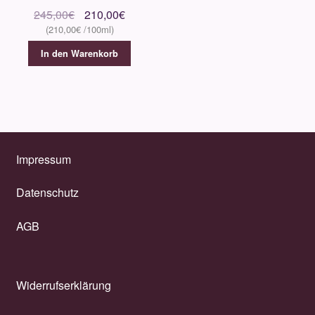
Ursprünglicher
Aktueller
245,00
€
210,00
€
210,00
€
Preis
Preis
war:
ist:
In den Warenkorb
245,00€
210,00€.
Impressum
Datenschutz
AGB
Widerrufserklärung