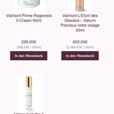
Valmont Prime Regenera
Valmont L’Elixir des
II Cream 50ml
Glaciers – Sérum
Précieux votre visage
30ml
299,00
€
620,00
€
598,00
€
2.066,67
€
In den Warenkorb
In den Warenkorb