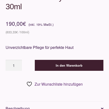
30ml
190,00
€
633,33
€
Unverzichtbare Pflege für perfekte Haut
Valmont
In den Warenkorb
LumiCity
SPF
50
Zur Wunschliste hinzufügen
30ml
Menge
Beschreibung