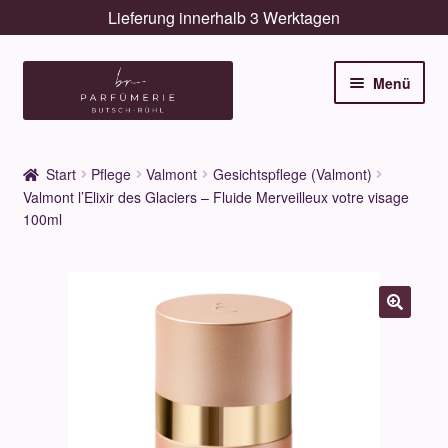
Lieferung innerhalb 3 Werktagen
Zur
Zum
Menü
Navigation
Inhalt
springen
springen
Unterm
Düfte
öffnen
Start
Pflege
Valmont
Gesichtspflege (Valmont)
Unterm
Valmont l’Elixir des Glaciers – Fluide Merveilleux votre visage
Pflege
öffnen
100ml
Unterm
Dekorative
öffnen
Unterm
Accessoires
öffnen
Unterm
Behandlungen
öffnen
Neuigkeiten