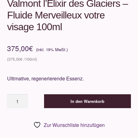
Valmont l’Elixir des Glaciers –
Fluide Merveilleux votre
visage 100ml
375,00
€
375,00
€
Ultimative, regenerierende Essenz.
Valmont
In den Warenkorb
l'Elixir
des
Glaciers
Zur Wunschliste hinzufügen
-
Fluide