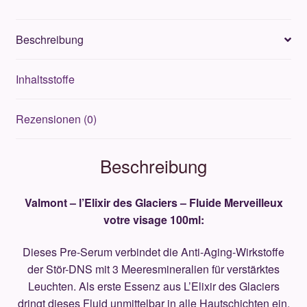
Merveilleux
votre
Beschreibung
visage
100ml
Inhaltsstoffe
Menge
Rezensionen (0)
Beschreibung
Valmont – l’Elixir des Glaciers – Fluide Merveilleux
votre visage 100ml:
Dieses Pre-Serum verbindet die Anti-Aging-Wirkstoffe
der Stör-DNS mit 3 Meeresmineralien für verstärktes
Leuchten. Als erste Essenz aus L’Elixir des Glaciers
dringt dieses Fluid unmittelbar in alle Hautschichten ein,