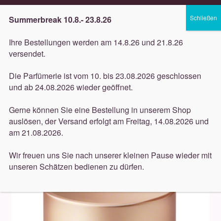
Lieferung innerhalb 3 Werktagen
Summerbreak 10.8.- 23.8.26
Zur
Zum
Menü
Ihre Bestellungen werden am 14.8.26 und 21.8.26
Navigation
Inhalt
versendet.
springen
springen
Unterm
Düfte
Die Parfümerie ist vom 10. bis 23.08.2026 geschlossen
öffnen
Start
Pflege
Valmont
Gesichtspflege (Valmont)
und ab 24.08.2026 wieder geöffnet.
Unterm
Valmont L’Elixir des Glaciers – Votre Visage 50ml
Pflege
öffnen
Gerne können Sie eine Bestellung in unserem Shop
auslösen, der Versand erfolgt am Freitag, 14.08.2026 und
Unterm
Dekorative
am 21.08.2026.
öffnen
Unterm
Accessoires
Wir freuen uns Sie nach unserer kleinen Pause wieder mit
öffnen
unseren Schätzen bedienen zu dürfen.
Unterm
Behandlungen
öffnen
Neuigkeiten