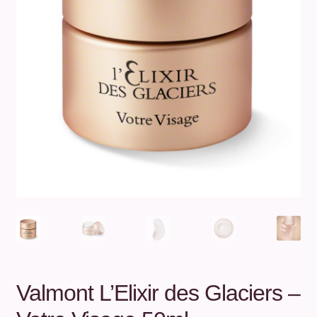
Unterm
Über uns
öffnen
Kontakt
.
.
Valmont L’Elixir des Glaciers –