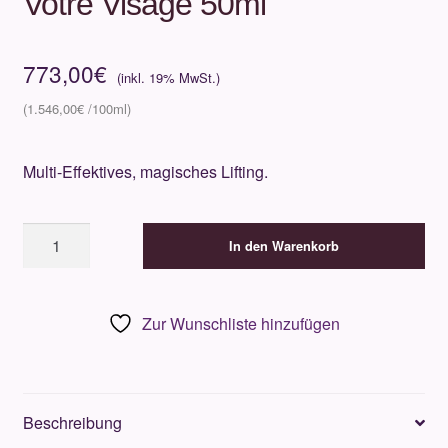
Votre Visage 50ml
773,00
€
1.546,00
€
Multi-Effektives, magisches Lifting.
Valmont
In den Warenkorb
L'Elixir
des
Glaciers
Zur Wunschliste hinzufügen
-
Votre
Visage
50ml
Beschreibung
Menge