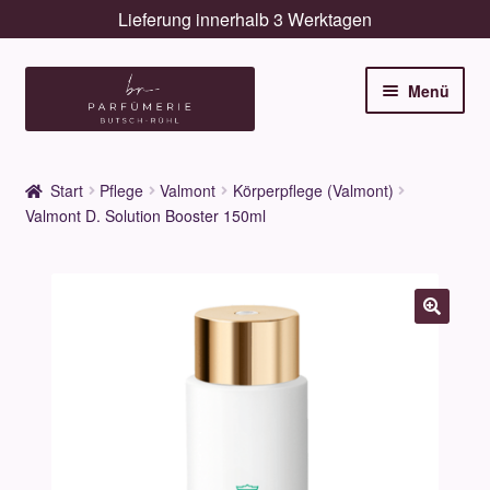
Lieferung innerhalb 3 Werktagen
Zur
Zum
Menü
Navigation
Inhalt
springen
springen
Unterm
Düfte
öffnen
Start
Pflege
Valmont
Körperpflege (Valmont)
Unterm
Valmont D. Solution Booster 150ml
Pflege
öffnen
Unterm
Dekorative
öffnen
Unterm
Accessoires
öffnen
Unterm
Behandlungen
öffnen
Neuigkeiten