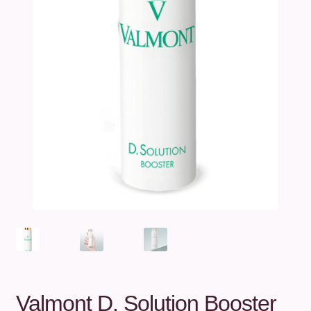
Unterm
Über uns
öffnen
Kontakt
.
.
Valmont D. Solution Booster