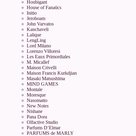
Houbigant
House of Fanatics
Initio
Jeroboam
John Varvatos
Kanchaveli
Lalique
LengLing
Lord Milano
Lorenzo Villoresi
Les Eaux Primordiales
M. Micallef
Maison Crivelli
Maison Francis Kurkdjian
Masaki Matsushïma
MIND GAMES
Montale
Moresque
Nasomatto
New Notes
Nishane
Pana Dora
Olfactive Studio
Parfums D’Elmar
PARFUMS de MARLY