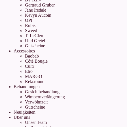
Gertraud Gruber
Jane Iredale
Kevyn Aucoin
OPI
Rubis
Sweed
T. LeClerc
Und Gretel
Gutscheine
Accessoires
Baobab
Côté Bougie
Culti
Etro
MARGO
Relaxound
Behandlungen
Gesichtbehandlung
Wimpernverlängerung
Verwöhnzeit
Gutscheine
Neuigkeiten
Über uns
Unser Team