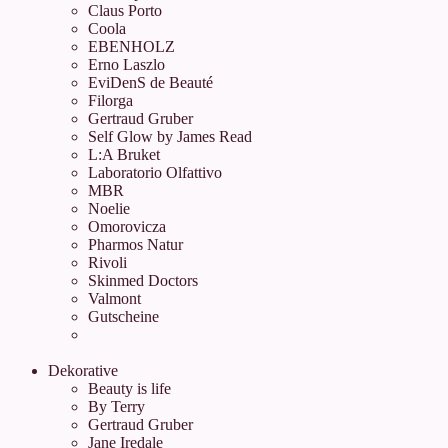
Claus Porto
Coola
EBENHOLZ
Erno Laszlo
EviDenS de Beauté
Filorga
Gertraud Gruber
Self Glow by James Read
L:A Bruket
Laboratorio Olfattivo
MBR
Noelie
Omorovicza
Pharmos Natur
Rivoli
Skinmed Doctors
Valmont
Gutscheine
Dekorative
Beauty is life
By Terry
Gertraud Gruber
Jane Iredale