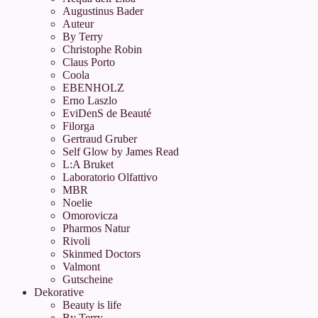
Augustinus Bader
Auteur
By Terry
Christophe Robin
Claus Porto
Coola
EBENHOLZ
Erno Laszlo
EviDenS de Beauté
Filorga
Gertraud Gruber
Self Glow by James Read
L:A Bruket
Laboratorio Olfattivo
MBR
Noelie
Omorovicza
Pharmos Natur
Rivoli
Skinmed Doctors
Valmont
Gutscheine
Dekorative
Beauty is life
By Terry