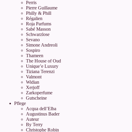
Perris
Pierre Guillaume
Philly & Phill
Régalien
Roja Parfums
Sabé Masson
Schwarzlose
Sevano
Simone Andreoli
Sospiro
Thameen
The House of Oud
Unique’e Luxury
Tiziana Terenzi
Valmont
Widian
Xerjoff
Zarkoperfume
Gutscheine
Pflege
Acqua dell’Elba
Augustinus Bader
Auteur
By Terry
Christophe Robin