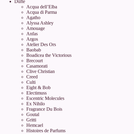
Düfte
Acqua dell’Elba
Acqua di Parma
Agatho
Alyssa Ashley
Amouage
Anfas
Argos
Atelier Des Ors
Baobab
Boadicea the Victorious
Brecourt
Casamorati
Clive Christian
Creed
Culti
Eight & Bob
Electimuss
Escentric Molecules
Ex Nihilo
Fragrance Du Bois
Goutal
Gritti
Hemcael
Histoires de Parfums