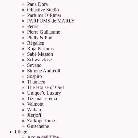
Pana Dora
Olfactive Studio
Parfums D’Elmar
PARFUMS de MARLY
Perris
Pierre Guillaume
Philly & Phill
Régalien
Roja Parfums
Sabé Masson
Schwarzlose
Sevano
Simone Andreoli
Sospiro
Thameen
The House of Oud
Unique’e Luxury
Tiziana Terenzi
Valmont
Widian
Xerjoff
Zarkoperfume
Gutscheine
Pflege
Acqua dell’Elba