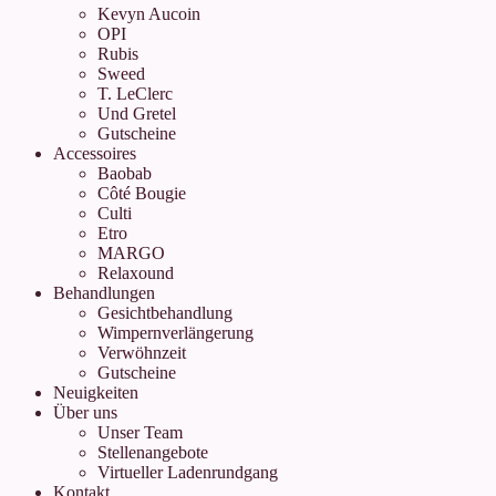
Kevyn Aucoin
OPI
Rubis
Sweed
T. LeClerc
Und Gretel
Gutscheine
Accessoires
Baobab
Côté Bougie
Culti
Etro
MARGO
Relaxound
Behandlungen
Gesichtbehandlung
Wimpernverlängerung
Verwöhnzeit
Gutscheine
Neuigkeiten
Über uns
Unser Team
Stellenangebote
Virtueller Ladenrundgang
Kontakt