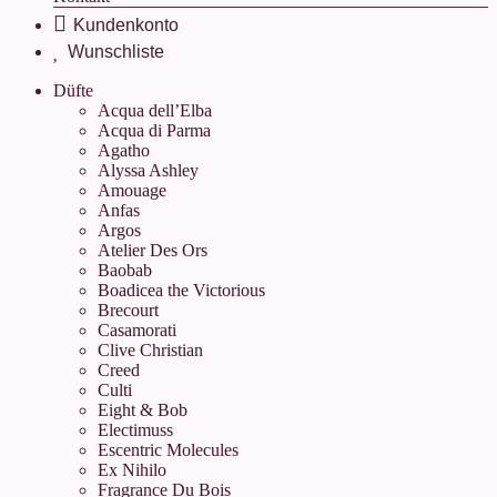
.
.
Düfte
Acqua dell’Elba
Acqua di Parma
Agatho
Alyssa Ashley
Amouage
Anfas
Argos
Atelier Des Ors
Baobab
Boadicea the Victorious
Brecourt
Casamorati
Clive Christian
Creed
Culti
Eight & Bob
Electimuss
Escentric Molecules
Ex Nihilo
Fragrance Du Bois