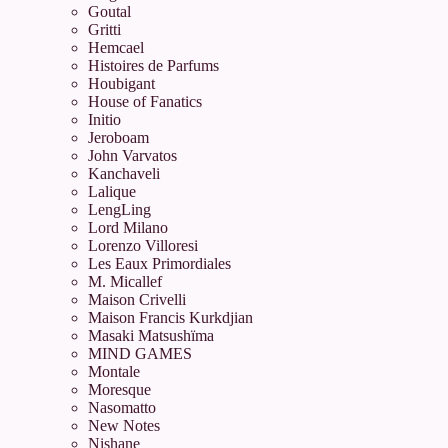
Goutal
Gritti
Hemcael
Histoires de Parfums
Houbigant
House of Fanatics
Initio
Jeroboam
John Varvatos
Kanchaveli
Lalique
LengLing
Lord Milano
Lorenzo Villoresi
Les Eaux Primordiales
M. Micallef
Maison Crivelli
Maison Francis Kurkdjian
Masaki Matsushïma
MIND GAMES
Montale
Moresque
Nasomatto
New Notes
Nishane