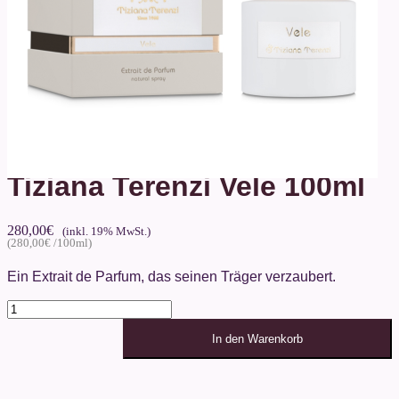
Tiziana Terenzi Vele 100ml
280,00
€
280,00
€
Ein Extrait de Parfum, das seinen Träger verzaubert.
Tiziana
Terenzi
Vele
In den Warenkorb
100ml
Menge