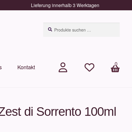
Lieferung innerhalb 3 Werktagen
Suchen
Suchen
nach:
0
s
Kontakt
.
.
Arti
kel
Zest di Sorrento 100ml