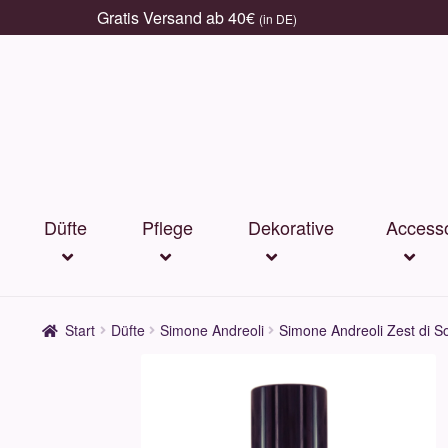
Gratis Versand ab 40€
(in DE)
Zur
Zum
Navigation
Inhalt
springen
springen
Düfte
Pflege
Dekorative
Accesso
Start
Düfte
Simone Andreoli
Simone Andreoli Zest di S