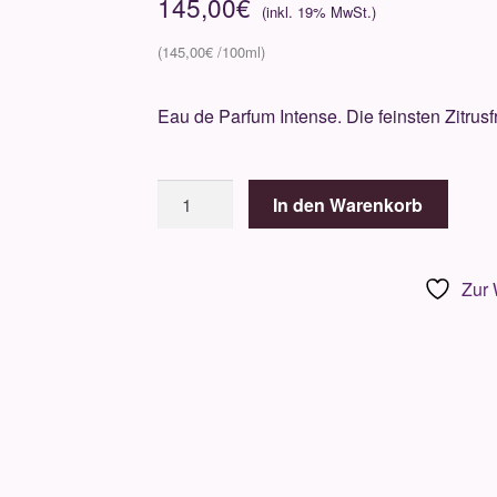
145,00
€
145,00
€
Eau de Parfum Intense. Die feinsten Zitrusf
Simone
In den Warenkorb
Andreoli
Zest
di
Zur 
Sorrento
100ml
Menge