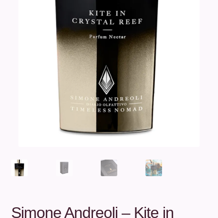
Unterm
Über uns
öffnen
Kontakt
.
.
Simone Andreoli – Kite in